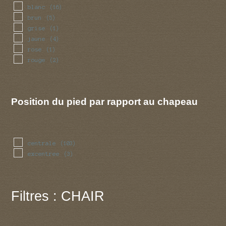
blanc
(16)
brun
(5)
grise
(1)
jaune
(4)
rose
(1)
rouge
(2)
Position du pied par rapport au chapeau
centrale
(103)
excentree
(3)
Filtres : CHAIR