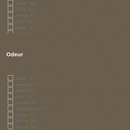
jaune
(22)
noire
(1)
orange
(7)
rose
(5)
rouge
(2)
vert
(1)
Odeur
acide
(3)
agreable
(27)
amande
(2)
anis
(1)
boisee
(2)
desagreable
(5)
epicee
(1)
faible
(38)
farine
(4)