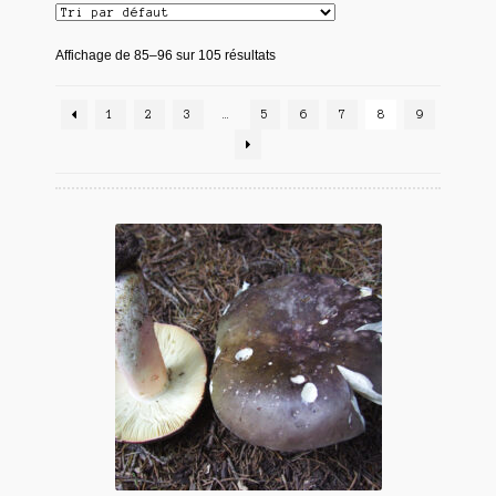
Affichage de 85–96 sur 105 résultats
1
2
3
…
5
6
7
8
9