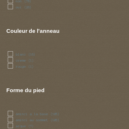
non
(78)
oui
(26)
Couleur de l'anneau
blanc
(16)
creme
(1)
rouge
(1)
Forme du pied
aminci a la base
(105)
aminci au sommet
(105)
arque
(7)