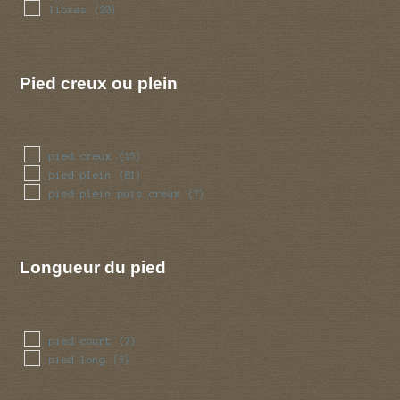
ventru
(5)
libres
(20)
volve
(14)
Pied creux ou plein
pied creux
(15)
pied plein
(81)
pied plein puis creux
(7)
Longueur du pied
pied court
(7)
pied long
(3)