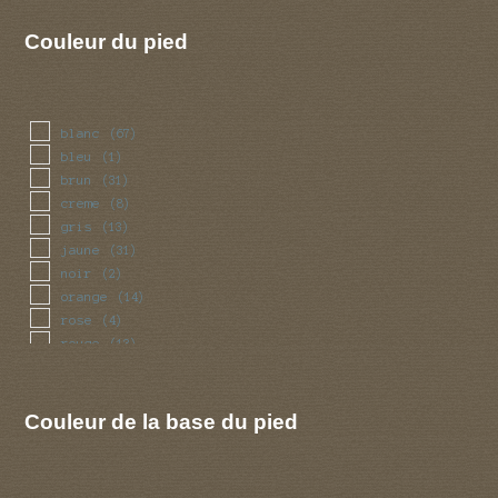
Couleur du pied
blanc
(67)
bleu
(1)
brun
(31)
creme
(8)
gris
(13)
jaune
(31)
noir
(2)
orange
(14)
rose
(4)
rouge
(13)
vert
(2)
Couleur de la base du pied