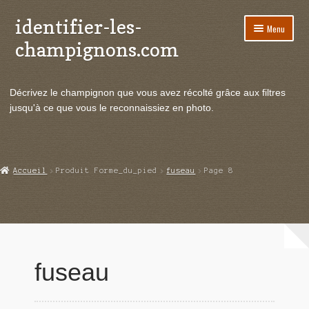
identifier-les-
Aller
Aller
Menu
à
au
champignons.com
la
contenu
navigation
Ouvrir
Espèces de champignons
le
Décrivez le champignon que vous avez récolté grâce aux filtres
menu
Ouvrir
Actualités
jusqu'à ce que vous le reconnaissiez en photo.
enfant
le
menu
Ouvrir
Poussées en temps réel
enfant
le
menu
Ouvrir
Echanges et contacts
Accueil
Produit Forme_du_pied
fuseau
Page 8
enfant
le
menu
Ouvrir
Mycologie
enfant
le
menu
enfant
fuseau