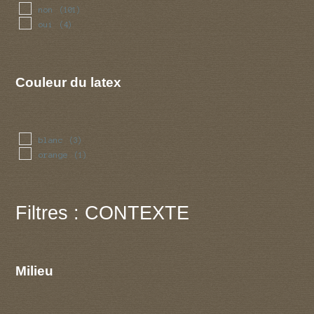
non
(101)
oui
(4)
Couleur du latex
blanc
(3)
orange
(1)
Filtres : CONTEXTE
Milieu