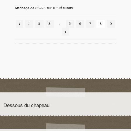
Affichage de 85–96 sur 105 résultats
1
2
3
…
5
6
7
8
9
Dessous du chapeau