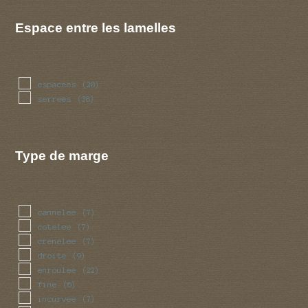
Espace entre les lamelles
espacees
(20)
serrees
(38)
Type de marge
cannelee
(7)
cotelee
(7)
crenelee
(7)
droite
(9)
enroulee
(22)
fine
(6)
incurvee
(7)