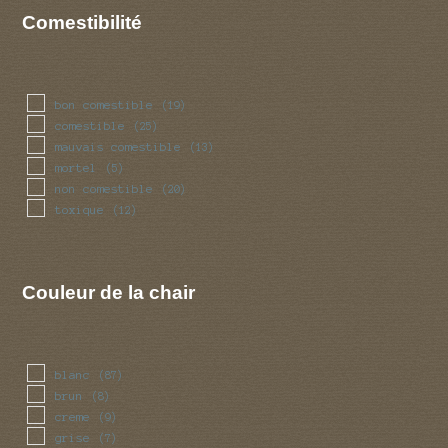
Comestibilité
bon comestible
(19)
comestible
(25)
mauvais comestible
(13)
mortel
(5)
non comestible
(20)
toxique
(12)
Couleur de la chair
blanc
(87)
brun
(8)
creme
(9)
grise
(7)