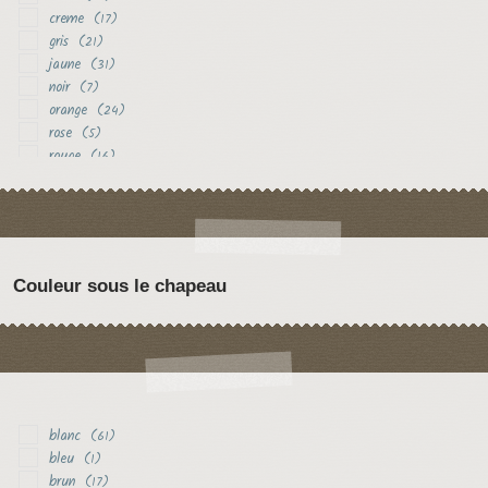
creme
(17)
gris
(21)
jaune
(31)
noir
(7)
orange
(24)
rose
(5)
rouge
(16)
vert
(8)
violet
(5)
Couleur sous le chapeau
blanc
(61)
bleu
(1)
brun
(17)