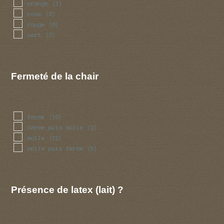
orange
(1)
rose
(3)
rouge
(6)
vert
(3)
Fermeté de la chair
ferme
(16)
ferme puis molle
(2)
molle
(12)
molle puis ferme
(5)
Présence de latex (lait) ?