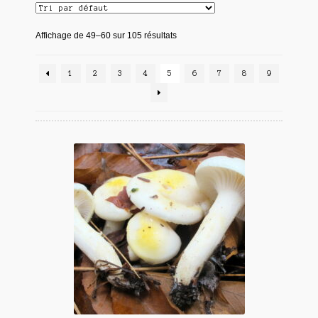
Affichage de 49–60 sur 105 résultats
1
2
3
4
5
6
7
8
9