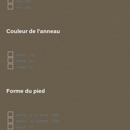
non
(78)
oui
(26)
Couleur de l'anneau
blanc
(16)
creme
(1)
rouge
(1)
Forme du pied
aminci a la base
(105)
aminci au sommet
(105)
arque
(7)