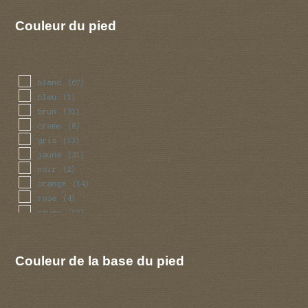
Couleur du pied
blanc
(67)
bleu
(1)
brun
(31)
creme
(8)
gris
(13)
jaune
(31)
noir
(2)
orange
(14)
rose
(4)
rouge
(13)
vert
(2)
Couleur de la base du pied