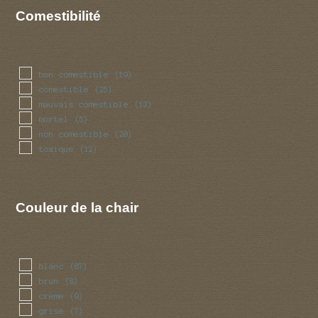
Comestibilité
bon comestible
(19)
comestible
(25)
mauvais comestible
(13)
mortel
(5)
non comestible
(20)
toxique
(12)
Couleur de la chair
blanc
(87)
brun
(8)
creme
(9)
grise
(7)