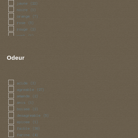
jaune
(22)
noire
(1)
orange
(7)
rose
(5)
rouge
(2)
vert
(1)
Odeur
acide
(3)
agreable
(27)
amande
(2)
anis
(1)
boisee
(2)
desagreable
(5)
epicee
(1)
faible
(38)
farine
(4)