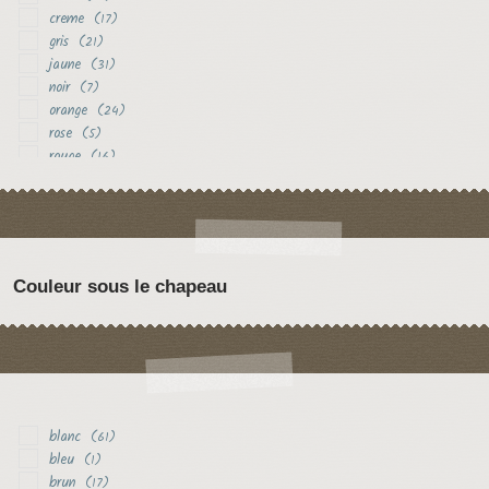
creme
(17)
gris
(21)
jaune
(31)
noir
(7)
orange
(24)
rose
(5)
rouge
(16)
vert
(8)
violet
(5)
Couleur sous le chapeau
blanc
(61)
bleu
(1)
brun
(17)