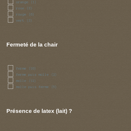
orange
(1)
rose
(3)
rouge
(6)
vert
(3)
Fermeté de la chair
ferme
(16)
ferme puis molle
(2)
molle
(12)
molle puis ferme
(5)
Présence de latex (lait) ?