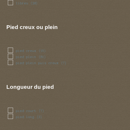
ventru
(5)
libres
(20)
volve
(14)
Pied creux ou plein
pied creux
(15)
pied plein
(81)
pied plein puis creux
(7)
Longueur du pied
pied court
(7)
pied long
(3)