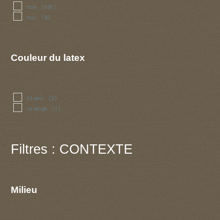
non
(101)
oui
(4)
Couleur du latex
blanc
(3)
orange
(1)
Filtres : CONTEXTE
Milieu