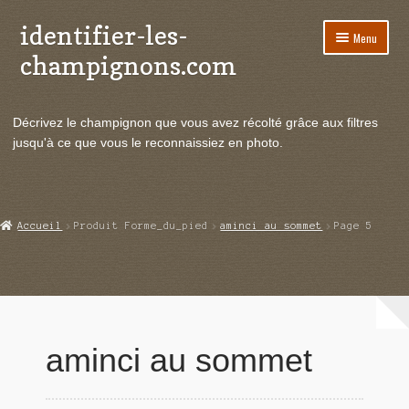
identifier-les-
Aller
Aller
Menu
à
au
champignons.com
la
contenu
navigation
Ouvrir
Espèces de champignons
le
Décrivez le champignon que vous avez récolté grâce aux filtres
menu
Ouvrir
Actualités
jusqu'à ce que vous le reconnaissiez en photo.
enfant
le
menu
Ouvrir
Poussées en temps réel
enfant
le
menu
Ouvrir
Echanges et contacts
Accueil
Produit Forme_du_pied
aminci au sommet
Page 5
enfant
le
menu
Ouvrir
Mycologie
enfant
le
menu
enfant
aminci au sommet