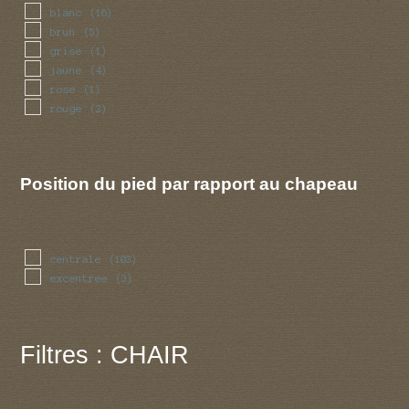
blanc
(16)
brun
(5)
grise
(1)
jaune
(4)
rose
(1)
rouge
(2)
Position du pied par rapport au chapeau
centrale
(103)
excentree
(3)
Filtres : CHAIR