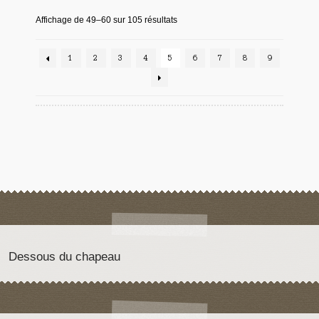
Affichage de 49–60 sur 105 résultats
1
2
3
4
5
6
7
8
9
Dessous du chapeau