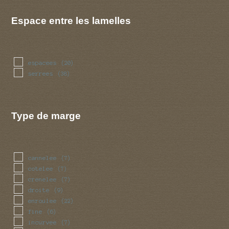
Espace entre les lamelles
espacees
(20)
serrees
(38)
Type de marge
cannelee
(7)
cotelee
(7)
crenelee
(7)
droite
(9)
enroulee
(22)
fine
(6)
incurvee
(7)