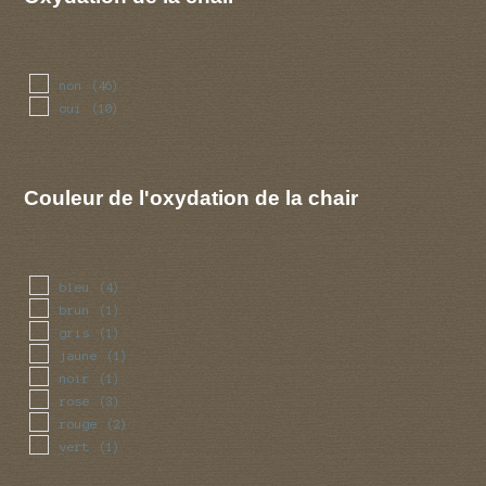
gaz
(1)
miel
(1)
mirabelle
(1)
poisson
(2)
non
(46)
raifort
(1)
oui
(10)
rance
(1)
rave
(2)
terebenthine
(1)
Couleur de l'oxydation de la chair
bleu
(4)
brun
(1)
gris
(1)
jaune
(1)
noir
(1)
rose
(3)
rouge
(2)
vert
(1)