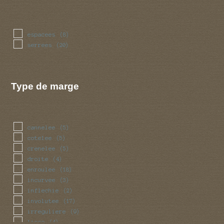
espacees
(8)
serrees
(20)
Type de marge
cannelee
(5)
cotelee
(5)
crenelee
(5)
droite
(4)
enroulee
(18)
incurvee
(3)
inflechie
(2)
involutee
(17)
irreguliere
(9)
lisse
(4)