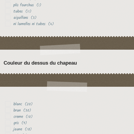
plis fourchus
(1)
tubes
(11)
aiguillons
(3)
ni lamelles ni tubes
(4)
Couleur du dessus du chapeau
blanc
(20)
brun
(30)
creme
(10)
gris
(9)
jaune
(18)