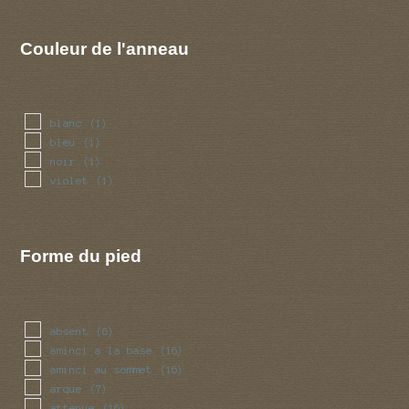
Couleur de l'anneau
blanc
(1)
bleu
(1)
noir
(1)
violet
(1)
Forme du pied
absent
(6)
aminci a la base
(16)
aminci au sommet
(16)
arque
(7)
attenue
(16)