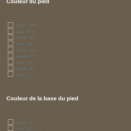
Couleur du pied
blanc
(27)
brun
(17)
creme
(2)
gris
(3)
jaune
(18)
orange
(7)
rose
(3)
rouge
(4)
vert
(1)
Couleur de la base du pied
blanc
(5)
brun
(3)