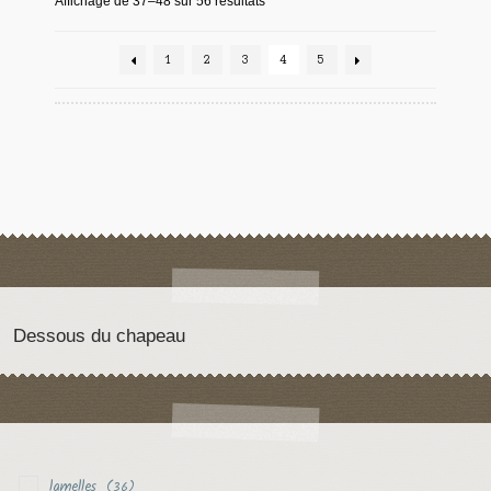
Affichage de 37–48 sur 56 résultats
1
2
3
4
5
Dessous du chapeau
lamelles
(36)