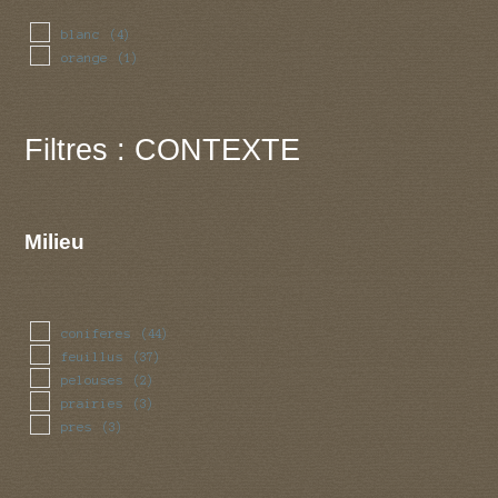
blanc
(4)
orange
(1)
Filtres : CONTEXTE
Milieu
coniferes
(44)
feuillus
(37)
pelouses
(2)
prairies
(3)
pres
(3)