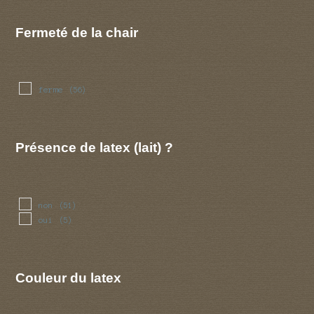
Fermeté de la chair
ferme
(56)
Présence de latex (lait) ?
non
(51)
oui
(5)
Couleur du latex