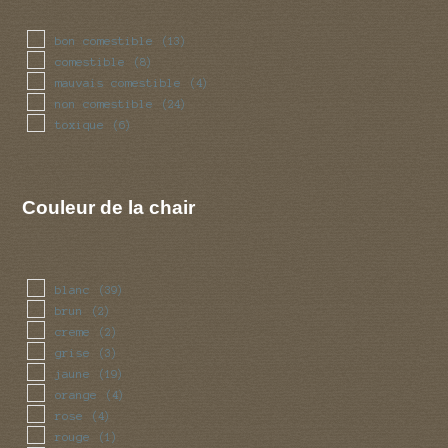
bon comestible
(13)
comestible
(8)
mauvais comestible
(4)
non comestible
(24)
toxique
(6)
Couleur de la chair
blanc
(39)
brun
(2)
creme
(2)
grise
(3)
jaune
(19)
orange
(4)
rose
(4)
rouge
(1)