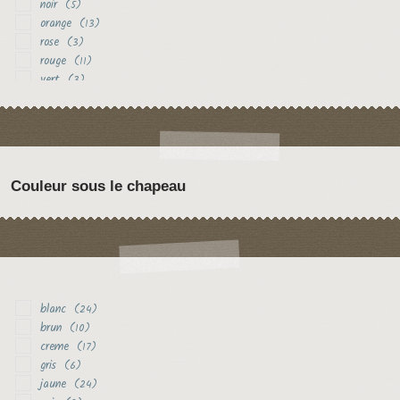
noir
(5)
orange
(13)
rose
(3)
rouge
(11)
vert
(3)
violet
(9)
Couleur sous le chapeau
blanc
(24)
brun
(10)
creme
(17)
gris
(6)
jaune
(24)