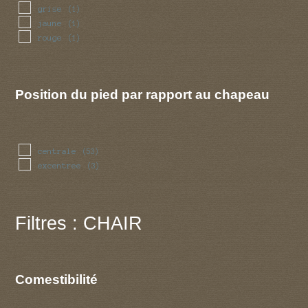
grise
(1)
jaune
(1)
rouge
(1)
Position du pied par rapport au chapeau
centrale
(53)
excentree
(3)
Filtres : CHAIR
Comestibilité