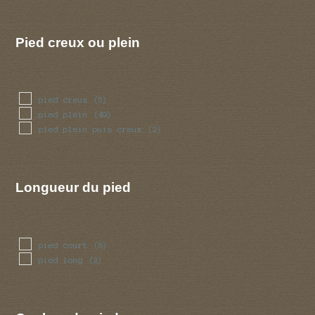
Pied creux ou plein
pied creux
(5)
pied plein
(49)
pied plein puis creux
(2)
Longueur du pied
pied court
(8)
pied long
(2)