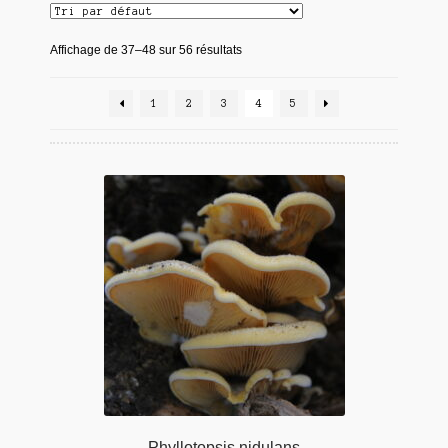
Affichage de 37–48 sur 56 résultats
1
2
3
4
5
Phyllotopsis nidulans