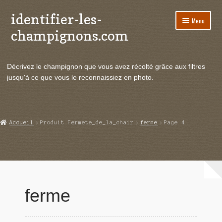
identifier-les-
Aller
Aller
Menu
à
au
champignons.com
la
contenu
navigation
Ouvrir
Espèces de champignons
le
Décrivez le champignon que vous avez récolté grâce aux filtres
menu
Ouvrir
Actualités
jusqu'à ce que vous le reconnaissiez en photo.
enfant
le
menu
Ouvrir
Poussées en temps réel
enfant
le
menu
Ouvrir
Echanges et contacts
Accueil
Produit Fermete_de_la_chair
ferme
Page 4
enfant
le
menu
Ouvrir
Mycologie
enfant
le
menu
enfant
ferme