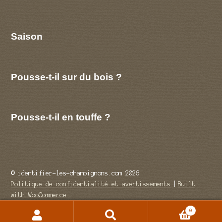
Saison
Pousse-t-il sur du bois ?
Pousse-t-il en touffe ?
© identifier-les-champignons.com 2026
Politique de confidentialité et avertissements
Built
with WooCommerce
.
0
Recherche
Recherche