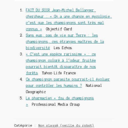
FAIT DU SOIR Jean-Michel Bellanger,
chercheur : « On a une chance en mycologie,
c’est que les champignons sont très mal
connus »
Objectif Gard
Sans eux, pas de vie sur Terre : les
champignons, ces étranges maîtres de la
biodiversité
Les Echos
« C’est une espèce rarissime » : ce
champignon coloré à l’odeur fruitée
pourrait bientôt disparaître de nos
forêts
Yahoo Life France
Ce champignon parasite pourrait-il évoluer
pour contrôler les humains ?
National
Geographic
Le pharmacien « fou de champignons
»
Professional Media Group
Catégorie :
Non classé (veille du robot)