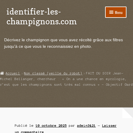
identifier-les-
Aller
Aller
Menu
à
au
champignons.com
la
contenu
navigation
Ouvrir
Espèces de champignons
le
Décrivez le champignon que vous avez récolté grâce aux filtres
menu
Ouvrir
Actualités
jusqu'à ce que vous le reconnaissiez en photo.
enfant
le
menu
Ouvrir
Poussées en temps réel
enfant
le
menu
Ouvrir
Echanges et contacts
Accueil
Non classé (veille du robot)
FAIT DU SOIR Jean-
enfant
le
Michel Bellanger, chercheur : « On a une chance en mycologie,
menu
c’est que les champignons sont très mal connus » – Objectif Gard
Ouvrir
Mycologie
enfant
le
menu
enfant
Publié le
10 octobre 2025
par
admin3421
—
Laisser
un commentaire