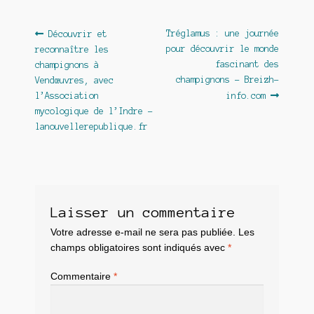
Navigation
Article
Article
Tréglamus : une journée
Découvrir et
précédent :
suivant :
pour découvrir le monde
reconnaître les
de
fascinant des
champignons à
l’article
champignons – Breizh-
Vendœuvres, avec
l’Association
info.com
mycologique de l’Indre –
lanouvellerepublique.fr
Laisser un commentaire
Votre adresse e-mail ne sera pas publiée.
Les
champs obligatoires sont indiqués avec
*
Commentaire
*