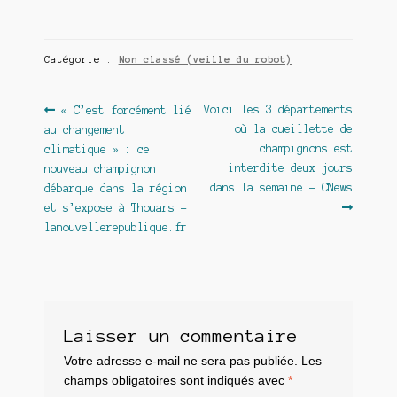
Catégorie :
Non classé (veille du robot)
Navigation
Article
Article
Voici les 3 départements
« C’est forcément lié
précédent :
suivant :
où la cueillette de
au changement
de
champignons est
climatique » : ce
l’article
interdite deux jours
nouveau champignon
dans la semaine – CNews
débarque dans la région
et s’expose à Thouars –
lanouvellerepublique.fr
Laisser un commentaire
Votre adresse e-mail ne sera pas publiée.
Les
champs obligatoires sont indiqués avec
*