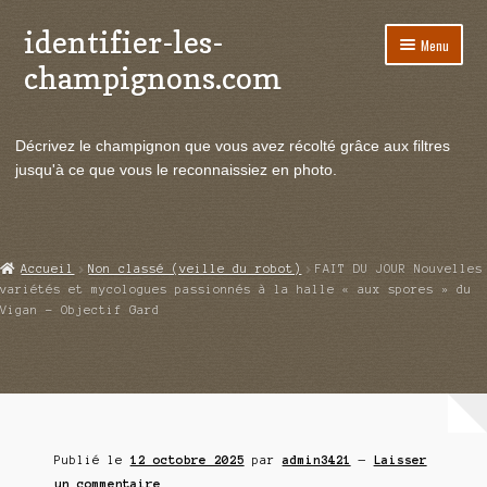
identifier-les-
Aller
Aller
Menu
à
au
champignons.com
la
contenu
navigation
Ouvrir
Espèces de champignons
le
Décrivez le champignon que vous avez récolté grâce aux filtres
menu
Ouvrir
Actualités
jusqu'à ce que vous le reconnaissiez en photo.
enfant
le
menu
Ouvrir
Poussées en temps réel
enfant
le
menu
Ouvrir
Echanges et contacts
Accueil
Non classé (veille du robot)
FAIT DU JOUR Nouvelles
enfant
le
variétés et mycologues passionnés à la halle « aux spores » du
menu
Vigan – Objectif Gard
Ouvrir
Mycologie
enfant
le
menu
enfant
Publié le
12 octobre 2025
par
admin3421
—
Laisser
un commentaire