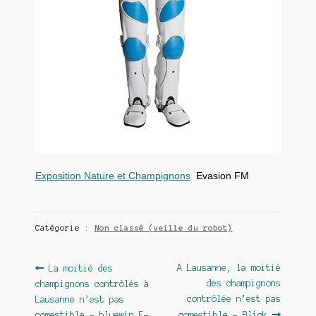
Exposition Nature et Champignons
Evasion FM
Catégorie :
Non classé (veille du robot)
Navigation
Article
Article
A Lausanne, la moitié
La moitié des
précédent :
suivant :
des champignons
champignons contrôlés à
de
contrôlée n’est pas
Lausanne n’est pas
comestible – bluewin E-
comestible – Blick