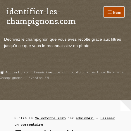
identifier-les-
Aller
Aller
Menu
à
au
champignons.com
la
contenu
navigation
Ouvrir
Espèces de champignons
le
Décrivez le champignon que vous avez récolté grâce aux filtres
menu
Ouvrir
Actualités
jusqu'à ce que vous le reconnaissiez en photo.
enfant
le
menu
Ouvrir
Poussées en temps réel
enfant
le
menu
Ouvrir
Echanges et contacts
Accueil
Non classé (veille du robot)
Exposition Nature et
enfant
le
Champignons – Evasion FM
menu
Ouvrir
Mycologie
enfant
le
menu
enfant
Publié le
24 octobre 2025
par
admin3421
—
Laisser
un commentaire