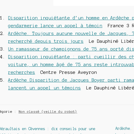
Disparition inquiétante d’un homme en Ardèche 
gendarmerie lance un appel à témoin
France 3 R
Ardèche. Toujours aucune nouvelle de Jacques, 
recherché depuis trois jours
Le Dauphiné Libé
Un ramasseur de champignons de 75 ans porté di
Disparition inquiétante : parti cueillir des c
voiture, un homme âgé de 75 ans reste introuva
recherches
Centre Presse Aveyron
Ardèche Disparition de Jacques Boyer parti ram
lancent un appel un témoins
Le Dauphiné Libér
tégorie :
Non classé (veille du robot)
avigation
Article
Article
Ardèche.
Héraultais en Cévennes : dix conseils pour une