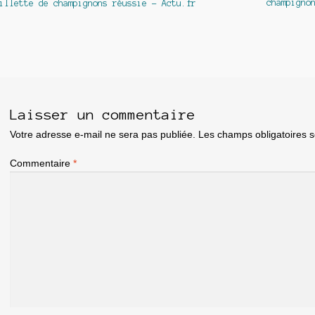
précédent :
suivant :
champigno
illette de champignons réussie – Actu.fr
e
article
Laisser un commentaire
Votre adresse e-mail ne sera pas publiée.
Les champs obligatoires 
Commentaire
*