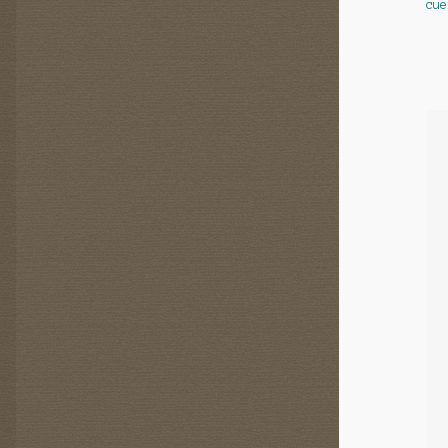
cue
d
l’