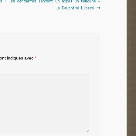
ns : les gendarmes lancent un appel un témoins –
Le Dauphiné Libéré
sont indiqués avec
*