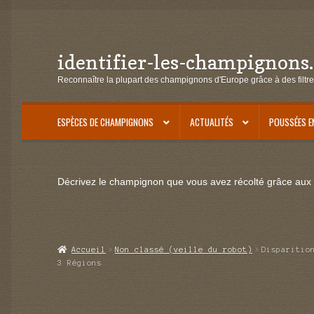
identifier-les-champignons
Aller
Aller
à
au
Reconnaître la plupart des champignons d'Europe grâce à des filtre
la
contenu
navigation
ESPÈCES DE CHAMPIGNONS
ACTUALITÉS
POUSSÉES E
Décrivez le champignon que vous avez récolté grâce aux f
Accueil
Non classé (veille du robot)
Disparitio
3 Régions