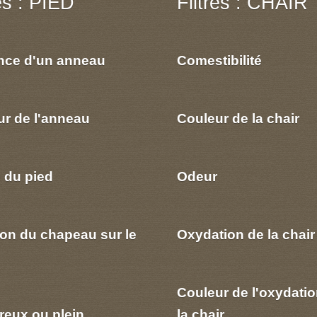
res : PIED
Filtres : CHAIR
nce d'un anneau
Comestibilité
ur de l'anneau
Couleur de la chair
 du pied
Odeur
ion du chapeau sur le
Oxydation de la chair
Couleur de l'oxydatio
reux ou plein
la chair