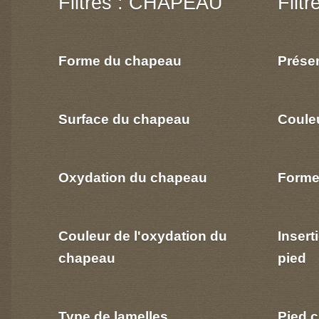
Filtres : CHAPEAU
Filt
Forme du chapeau
Prése
Surface du chapeau
Coule
Oxydation du chapeau
Forme
Couleur de l'oxydation du
Insert
chapeau
pied
Type de lamelles
Pied c