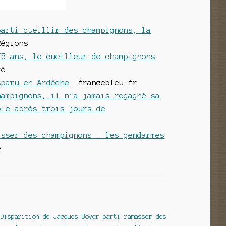
parti cueillir des champignons, la
égions
75 ans, le cueilleur de champignons
ré
sparu en Ardèche
francebleu.fr
hampignons, il n’a jamais regagné sa
ble après trois jours de
asser des champignons : les gendarmes
é
 Disparition de Jacques Boyer parti ramasser des