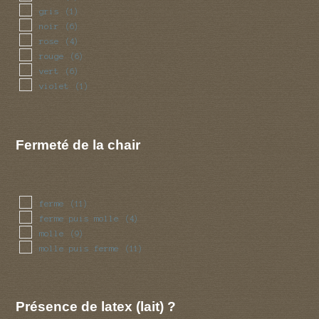
gris
(1)
noir
(6)
rose
(4)
rouge
(6)
vert
(6)
violet
(1)
Fermeté de la chair
ferme
(11)
ferme puis molle
(4)
molle
(9)
molle puis ferme
(11)
Présence de latex (lait) ?