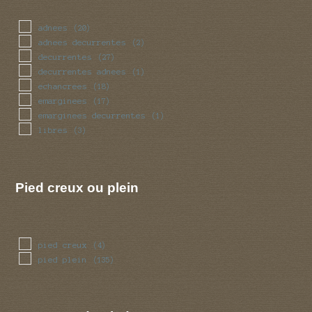
massue
(13)
mince
(2)
adnees
(20)
obese
(12)
adnees decurrentes
(2)
renfle
(17)
decurrentes
(27)
sinueux
(6)
decurrentes adnees
(1)
torsade
(6)
echancrees
(18)
trapu
(12)
emarginees
(17)
tubulaire
(48)
emarginees decurrentes
(1)
ventru
(12)
libres
(3)
volve
(2)
Pied creux ou plein
pied creux
(4)
pied plein
(135)