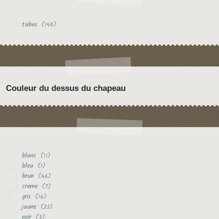
tubes
(140)
Couleur du dessus du chapeau
blanc
(11)
bleu
(1)
brun
(46)
creme
(7)
gris
(16)
jaune
(25)
noir
(3)