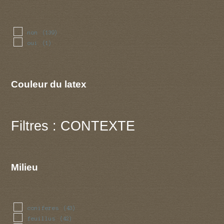
non
(139)
oui
(1)
Couleur du latex
Filtres : CONTEXTE
Milieu
coniferes
(43)
feuillus
(42)