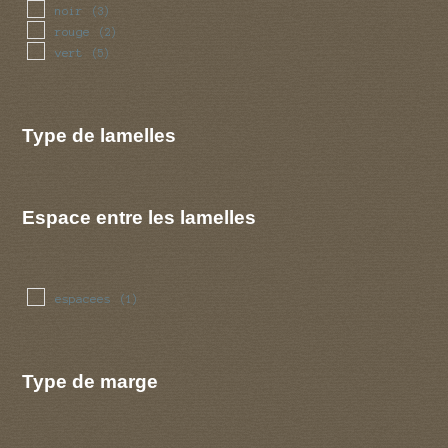
noir
(3)
rouge
(2)
vert
(5)
Type de lamelles
Espace entre les lamelles
espacees
(1)
Type de marge