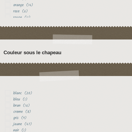
orange
(14)
rose
(6)
rouge
(11)
Couleur sous le chapeau
blanc
(20)
bleu
(1)
brun
(16)
creme
(8)
gris
(9)
jaune
(47)
noir
(1)