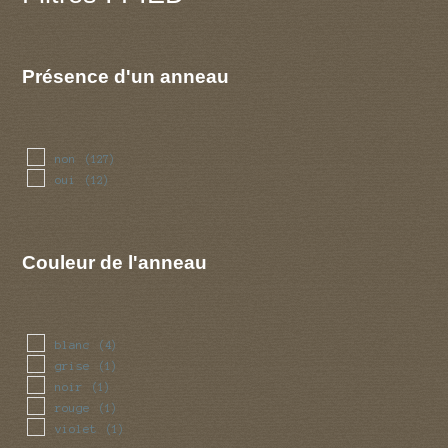
Présence d'un anneau
non
(127)
oui
(12)
Couleur de l'anneau
blanc
(4)
grise
(1)
noir
(1)
rouge
(1)
violet
(1)