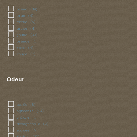
blanc
(39)
brun
(4)
creme
(5)
grise
(4)
jaune
(39)
orange
(1)
rose
(4)
rouge
(7)
Odeur
acide
(8)
agreable
(24)
chlore
(1)
desagreable
(2)
epicee
(5)
faible
(23)