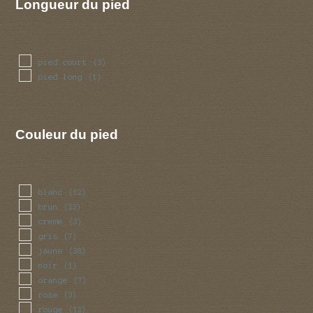
Longueur du pied
pied court
(3)
pied long
(1)
Couleur du pied
blanc
(12)
brun
(23)
creme
(3)
gris
(7)
jaune
(38)
noir
(1)
orange
(7)
rose
(3)
rouge
(12)