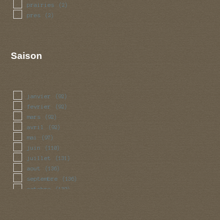
prairies
(2)
pres
(2)
Saison
janvier
(92)
fevrier
(92)
mars
(92)
avril
(92)
mai
(97)
juin
(110)
juillet
(131)
aout
(136)
septembre
(136)
octobre
(130)
novembre
(99)
decembre
(92)