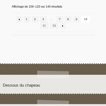
Affichage de 109–120 sur 140 résultats
1
2
3
…
7
8
9
10
11
12
Dessous du chapeau