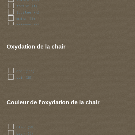
farine
(1)
fruitee
(4)
moisi
(1)
poisson
(1)
terre
(1)
Oxydation de la chair
non
(111)
oui
(29)
Couleur de l'oxydation de la chair
bleu
(23)
brun
(4)