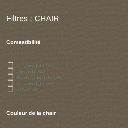
Filtres : CHAIR
Comestibilité
bon comestible
(19)
comestible
(25)
mauvais comestible
(20)
non comestible
(64)
toxique
(6)
Couleur de la chair