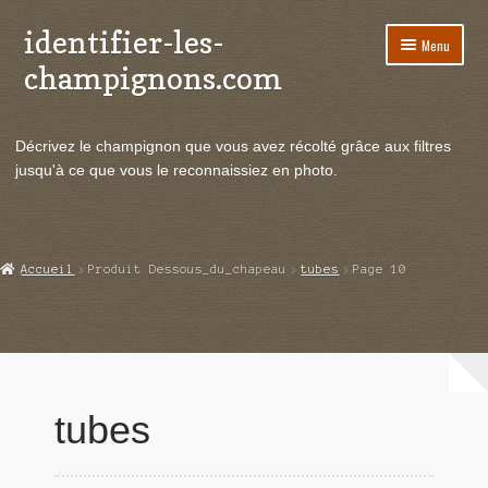
identifier-les-
Aller
Aller
Menu
à
au
champignons.com
la
contenu
navigation
Ouvrir
Espèces de champignons
le
Décrivez le champignon que vous avez récolté grâce aux filtres
menu
Ouvrir
Actualités
jusqu'à ce que vous le reconnaissiez en photo.
enfant
le
menu
Ouvrir
Poussées en temps réel
enfant
le
menu
Ouvrir
Echanges et contacts
Accueil
Produit Dessous_du_chapeau
tubes
Page 10
enfant
le
menu
Ouvrir
Mycologie
enfant
le
menu
enfant
tubes