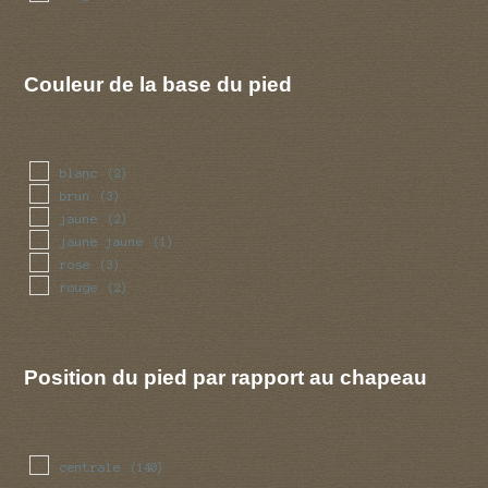
Couleur de la base du pied
blanc
(2)
brun
(3)
jaune
(2)
jaune jaune
(1)
rose
(3)
rouge
(2)
Position du pied par rapport au chapeau
centrale
(140)