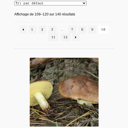
Affichage de 109–120 sur 140 résultats
1
2
3
…
7
8
9
10
11
12