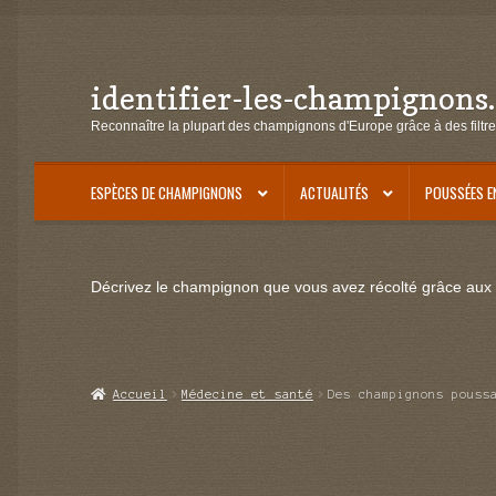
identifier-les-champignons
Aller
Aller
à
au
Reconnaître la plupart des champignons d'Europe grâce à des filtre
la
contenu
navigation
ESPÈCES DE CHAMPIGNONS
ACTUALITÉS
POUSSÉES E
Décrivez le champignon que vous avez récolté grâce aux f
Accueil
Médecine et santé
Des champignons pouss