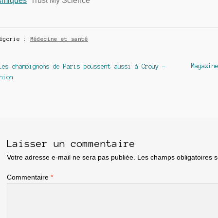
smiques
Trust My Science
tégorie :
Médecine et santé
avigation
Article
Article
Magazin
Les champignons de Paris poussent aussi à Crouy –
précédent :
suivant 
nion
e
article
Laisser un commentaire
Votre adresse e-mail ne sera pas publiée.
Les champs obligatoires 
Commentaire
*