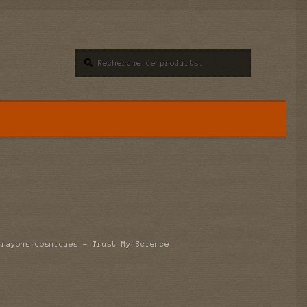
Recherche
Recherche
pour :
 rayons cosmiques – Trust My Science