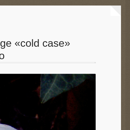
ge «cold case»
o