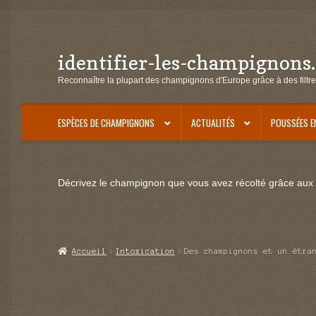
identifier-les-champignons
Aller
Aller
à
au
Reconnaître la plupart des champignons d'Europe grâce à des filtre
la
contenu
navigation
ESPÈCES DE CHAMPIGNONS
ACTUALITÉS
POUSSÉES E
Décrivez le champignon que vous avez récolté grâce aux f
Accueil
Intoxication
Des champignons et un étra