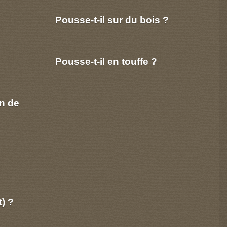
Pousse-t-il sur du bois ?
Pousse-t-il en touffe ?
n de
t) ?