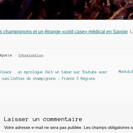
s champignons et un étrange «cold case» médical en Savoie
L
tégorie :
Intoxication
avigation
Article
Article
Montdi
Alsace : un mycologue fait un tabac sur Youtube avec
précédent :
suivant
 cueillettes de champignons – France 3 Régions
e
article
Laisser un commentaire
Votre adresse e-mail ne sera pas publiée.
Les champs obligatoires 