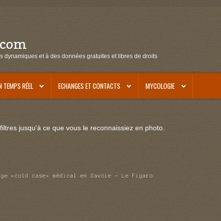
.com
s dynamiques et à des données gratuites et libres de droits
N TEMPS RÉEL
ECHANGES ET CONTACTS
MYCOLOGIE
iltres jusqu'à ce que vous le reconnaissiez en photo.
nge «cold case» médical en Savoie – Le Figaro