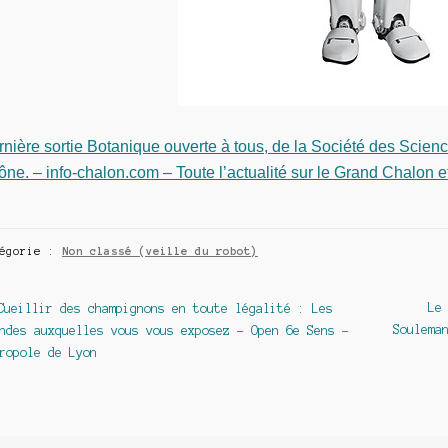
nière sortie Botanique ouverte à tous, de la Société des Scien
ne. – info-chalon.com – Toute l’actualité sur le Grand Chalon e
tégorie :
Non classé (veille du robot)
avigation
Article
Art
Le
Cueillir des champignons en toute légalité : Les
précédent :
sui
Soulema
ndes auxquelles vous vous exposez – Open 6e Sens –
e
ropole de Lyon
article