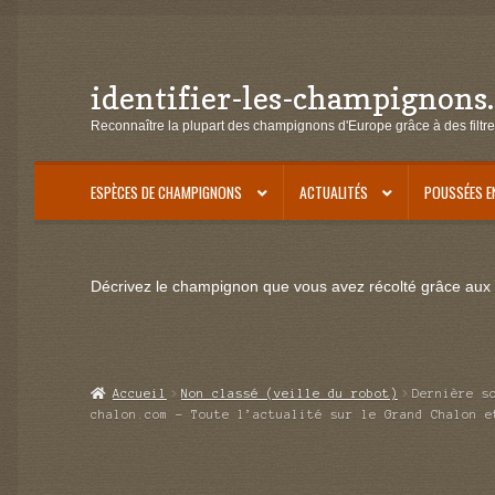
identifier-les-champignons
Aller
Aller
à
au
Reconnaître la plupart des champignons d'Europe grâce à des filtre
la
contenu
navigation
ESPÈCES DE CHAMPIGNONS
ACTUALITÉS
POUSSÉES E
Décrivez le champignon que vous avez récolté grâce aux f
Accueil
Non classé (veille du robot)
Dernière s
chalon.com – Toute l’actualité sur le Grand Chalon e