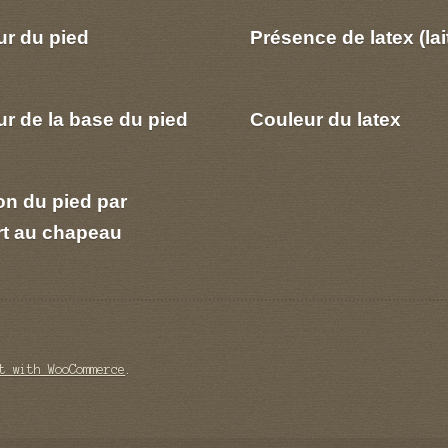
ur du pied
Présence de latex (lai
r de la base du pied
Couleur du latex
on du pied par
rt au chapeau
t with WooCommerce
.