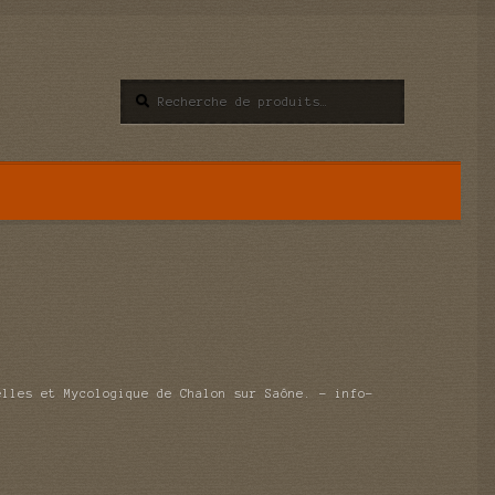
Recherche
Recherche
pour :
elles et Mycologique de Chalon sur Saône. – info-