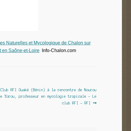
ces Naturelles et Mycologique de Chalon sur
t en Saône-et-Loire
Info-Chalon.com
icle
 Club RFI Ouaké (Bénin) à la rencontre de Nourou
vant :
ne Yorou, professeur en mycologie tropicale – Le
club RFI – RFI