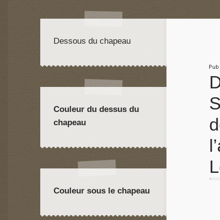
Dessous du chapeau
Pu
D
S
Couleur du dessus du
d
chapeau
l
L
Couleur sous le chapeau