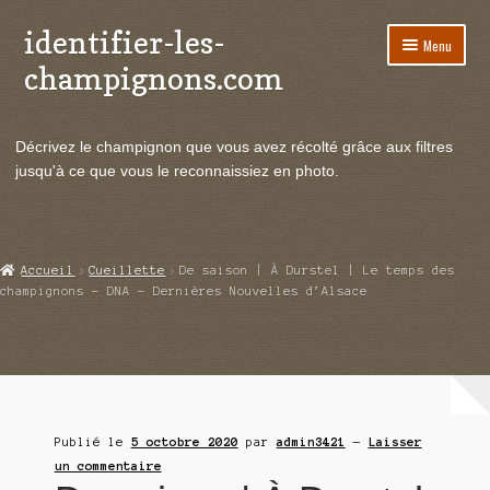
identifier-les-
Aller
Aller
Menu
à
au
champignons.com
la
contenu
navigation
Ouvrir
Espèces de champignons
le
Décrivez le champignon que vous avez récolté grâce aux filtres
menu
Ouvrir
Actualités
jusqu'à ce que vous le reconnaissiez en photo.
enfant
le
menu
Ouvrir
Poussées en temps réel
enfant
le
menu
Ouvrir
Echanges et contacts
Accueil
Cueillette
De saison | À Durstel | Le temps des
enfant
le
champignons – DNA – Dernières Nouvelles d’Alsace
menu
Ouvrir
Mycologie
enfant
le
menu
enfant
Publié le
5 octobre 2020
par
admin3421
—
Laisser
un commentaire