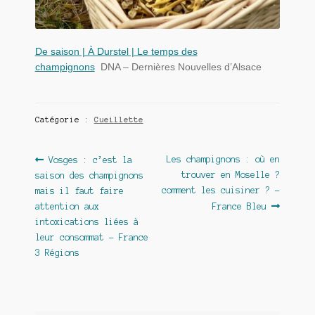
De saison | À Durstel | Le temps des
champignons
DNA – Dernières Nouvelles d’Alsace
Catégorie :
Cueillette
Navigation
Article
Article
Les champignons : où en
Vosges : c’est la
précédent :
suivant :
trouver en Moselle ?
saison des champignons
de
comment les cuisiner ? –
mais il faut faire
l’article
attention aux
France Bleu
intoxications liées à
leur consommat – France
3 Régions