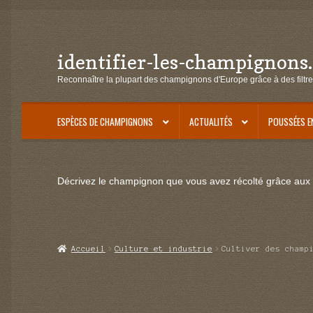
identifier-les-champignons
Aller
Aller
à
au
Reconnaître la plupart des champignons d'Europe grâce à des filtre
la
contenu
navigation
ESPÈCES DE CHAMPIGNONS
ACTUALITÉS
POUSSÉES E
Décrivez le champignon que vous avez récolté grâce aux f
Accueil
Culture et industrie
Cultiver des champ