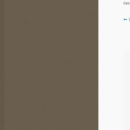
Ca
N
d
l’