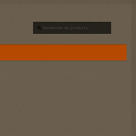
Recherche
Recherche
pour :