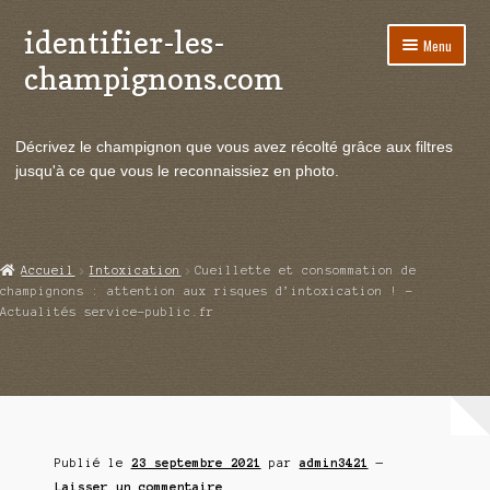
identifier-les-
Aller
Aller
Menu
à
au
champignons.com
la
contenu
navigation
Ouvrir
Espèces de champignons
le
Décrivez le champignon que vous avez récolté grâce aux filtres
menu
Ouvrir
Actualités
jusqu'à ce que vous le reconnaissiez en photo.
enfant
le
menu
Ouvrir
Poussées en temps réel
enfant
le
menu
Ouvrir
Echanges et contacts
Accueil
Intoxication
Cueillette et consommation de
enfant
le
champignons : attention aux risques d’intoxication ! –
menu
Actualités service-public.fr
Ouvrir
Mycologie
enfant
le
menu
enfant
Publié le
23 septembre 2021
par
admin3421
—
Laisser un commentaire