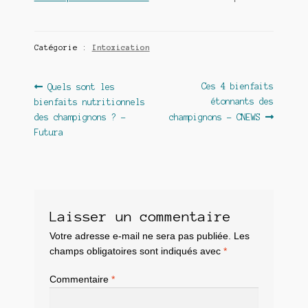
Catégorie :
Intoxication
Navigation
Article
Article
Ces 4 bienfaits
Quels sont les
précédent :
suivant :
étonnants des
bienfaits nutritionnels
de
des champignons ? –
champignons – CNEWS
l’article
Futura
Laisser un commentaire
Votre adresse e-mail ne sera pas publiée.
Les
champs obligatoires sont indiqués avec
*
Commentaire
*