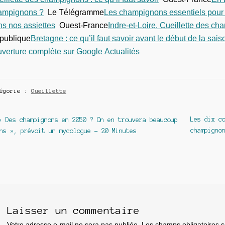
ampignons ?
Le Télégramme
Les champignons essentiels pour « 
s nos assiettes
Ouest-France
Indre-et-Loire. Cueillette des ch
publique
Bretagne : ce qu’il faut savoir avant le début de la s
verture complète sur Google Actualités
tégorie :
Cueillette
avigation
Article
Article
Les dix c
« Des champignons en 2050 ? On en trouvera beaucoup
précédent :
suivant :
champigno
ns », prévoit un mycologue – 20 Minutes
e
article
Laisser un commentaire
Votre adresse e-mail ne sera pas publiée.
Les champs obligatoires 