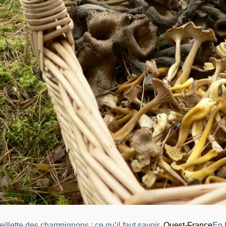
illette des champignons : ce qu’il faut savoir
Ouest-France
En 