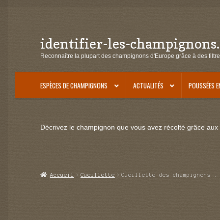
identifier-les-champignons
Aller
Aller
à
au
Reconnaître la plupart des champignons d'Europe grâce à des filtre
la
contenu
navigation
ESPÈCES DE CHAMPIGNONS
ACTUALITÉS
POUSSÉES E
Décrivez le champignon que vous avez récolté grâce aux f
Accueil
Cueillette
Cueillette des champignons :