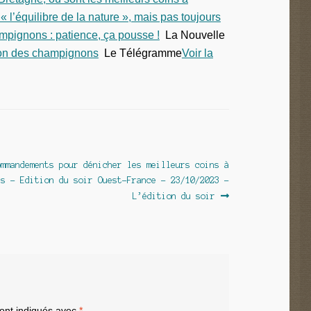
l’équilibre de la nature », mais pas toujours
ampignons : patience, ça pousse !
La Nouvelle
aison des champignons
Le Télégramme
Voir la
ommandements pour dénicher les meilleurs coins à
ns – Edition du soir Ouest-France – 23/10/2023 –
L’édition du soir
sont indiqués avec
*