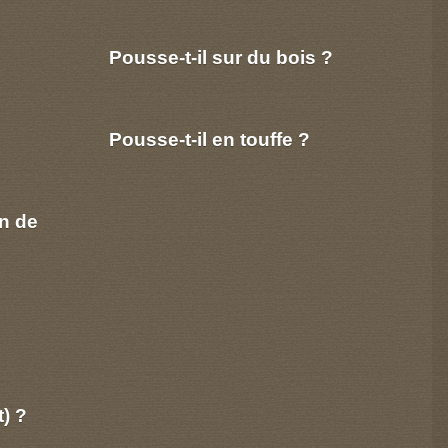
Pousse-t-il sur du bois ?
Pousse-t-il en touffe ?
n de
t) ?