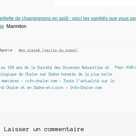
illette de champignons en août : voici les variétés que vous p
ie
Marmiton
tégorie :
Non classé (veille du robot)
avigation
Article
Article
Pays chât
Les 150 ans de la Société des Sciences Naturelles et
précédent :
suivant :
ologique de Chalon sur Saône honorés de la plus belle
e
 manières – info-chalon.com – Toute l’actualité sur le
article
nd Chalon et en Saône-et-Loire – Info-Chalon.com
Laisser un commentaire