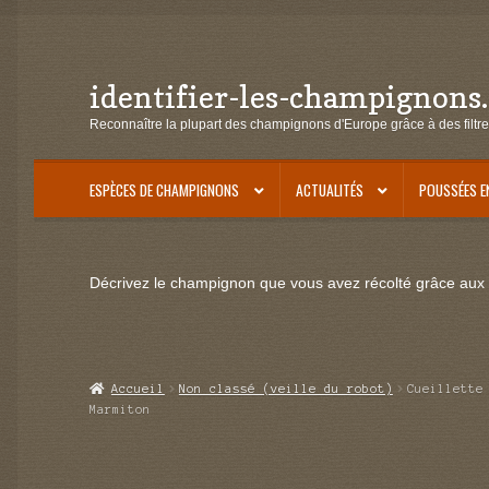
identifier-les-champignons
Aller
Aller
à
au
Reconnaître la plupart des champignons d'Europe grâce à des filtre
la
contenu
navigation
ESPÈCES DE CHAMPIGNONS
ACTUALITÉS
POUSSÉES E
Décrivez le champignon que vous avez récolté grâce aux f
Accueil
Non classé (veille du robot)
Cueillette
Marmiton