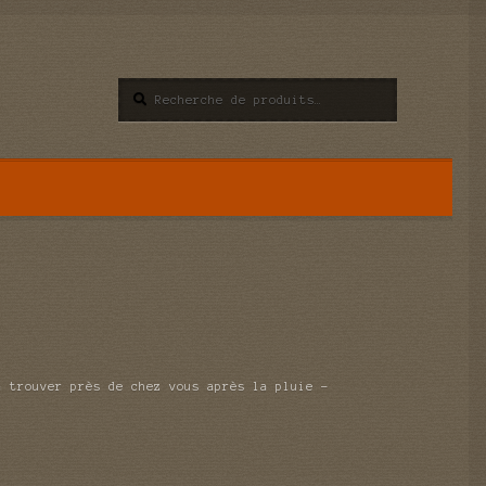
Recherche
Recherche
pour :
à trouver près de chez vous après la pluie –