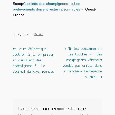
Scoop
Cueillette des champignons : « Les
prélèvements doivent rester raisonnables »
Ouest-
France
Catégorie :
Droit
Navigation
Article
Article
« Ni les consommer ni
Loire-Atlantique :
précédent :
suivant :
les toucher » : des
peut-on finir en prison
de
champignons vénéneux
en cueillant des
l’article
vendus par erreur dans
champignons ? – Le
un marché – La Dépêche
Journal du Pays Yonnais
du Midi
Laisser un commentaire