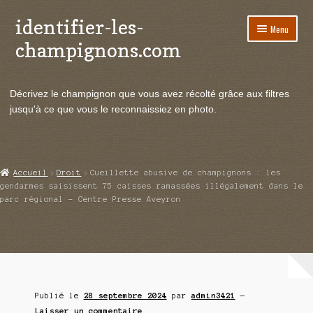
identifier-les-
Aller
Aller
Menu
à
au
champignons.com
la
contenu
navigation
Ouvrir
Espèces de champignons
le
Décrivez le champignon que vous avez récolté grâce aux filtres
menu
Ouvrir
Actualités
jusqu'à ce que vous le reconnaissiez en photo.
enfant
le
menu
Ouvrir
Poussées en temps réel
enfant
le
menu
Ouvrir
Echanges et contacts
Accueil
Droit
Cueillette abusive de champignons : les
enfant
le
gendarmes saisissent 75 caisses ramassées illégalement dans le
menu
parc régional – Centre Presse Aveyron
Ouvrir
Mycologie
enfant
le
menu
enfant
Publié le
28 septembre 2024
par
admin3421
—
Laisser un commentaire