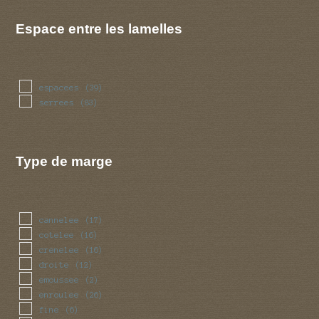
Espace entre les lamelles
espacees
(39)
serrees
(83)
Type de marge
cannelee
(17)
cotelee
(16)
crenelee
(16)
droite
(12)
emoussee
(2)
enroulee
(26)
fine
(6)