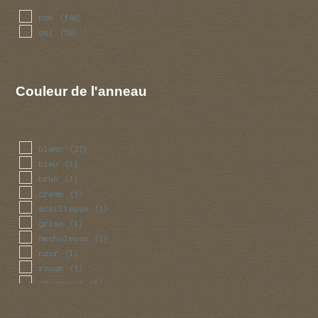
non
(140)
oui
(50)
Couleur de l'anneau
blanc
(27)
bleu
(1)
brun
(1)
creme
(1)
ecailleuse
(1)
grise
(1)
mechuleuse
(1)
noir
(1)
rouge
(1)
squameuse
(1)
violet
(1)