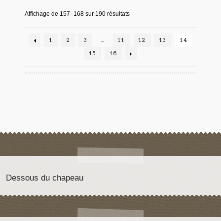
Affichage de 157–168 sur 190 résultats
1
2
3
…
11
12
13
14
15
16
Dessous du chapeau