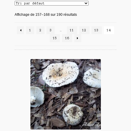
Affichage de 157–168 sur 190 résultats
1
2
3
…
11
12
13
14
15
16