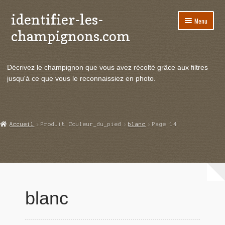
identifier-les-
Aller
Aller
Menu
à
au
champignons.com
la
contenu
navigation
Ouvrir
Espèces de champignons
le
Décrivez le champignon que vous avez récolté grâce aux filtres
menu
Ouvrir
Actualités
jusqu'à ce que vous le reconnaissiez en photo.
enfant
le
menu
Ouvrir
Poussées en temps réel
enfant
le
menu
Ouvrir
Echanges et contacts
Accueil
Produit Couleur_du_pied
blanc
Page 14
enfant
le
menu
Ouvrir
Mycologie
enfant
le
menu
enfant
blanc