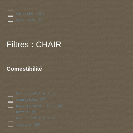
centrale
(185)
excentree
(6)
Filtres : CHAIR
Comestibilité
bon comestible
(33)
comestible
(37)
mauvais comestible
(20)
mortel
(6)
non comestible
(50)
toxique
(28)