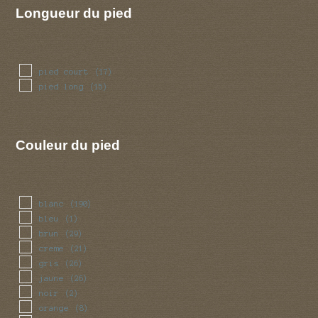
Longueur du pied
pied court
(17)
pied long
(15)
Couleur du pied
blanc
(190)
bleu
(1)
brun
(29)
creme
(21)
gris
(26)
jaune
(26)
noir
(2)
orange
(8)