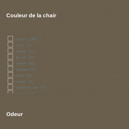
Couleur de la chair
blanc
(168)
brun
(3)
creme
(11)
grise
(4)
jaune
(23)
orange
(4)
rose
(4)
rouge
(2)
translucide
(2)
violet
(1)
Odeur