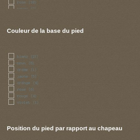
rose
(10)
rouge
(2)
vert
(2)
violet
(2)
Couleur de la base du pied
blanc
(21)
brun
(6)
creme
(1)
jaune
(5)
orange
(4)
rose
(6)
rouge
(4)
violet
(1)
Position du pied par rapport au chapeau