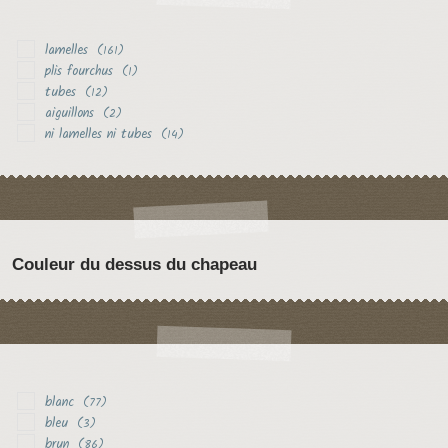
lamelles
(161)
plis fourchus
(1)
tubes
(12)
aiguillons
(2)
ni lamelles ni tubes
(14)
Couleur du dessus du chapeau
blanc
(77)
bleu
(3)
brun
(86)