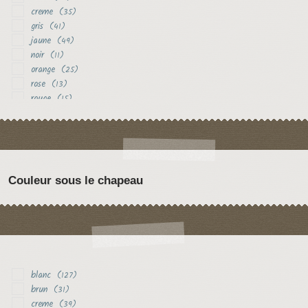
creme
(35)
gris
(41)
jaune
(49)
noir
(11)
orange
(25)
rose
(13)
rouge
(15)
vert
(11)
violet
(16)
Couleur sous le chapeau
blanc
(127)
brun
(31)
creme
(39)