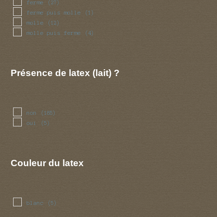
ferme
(27)
ferme puis molle
(1)
molle
(12)
molle puis ferme
(4)
Présence de latex (lait) ?
non
(185)
oui
(5)
Couleur du latex
blanc
(5)