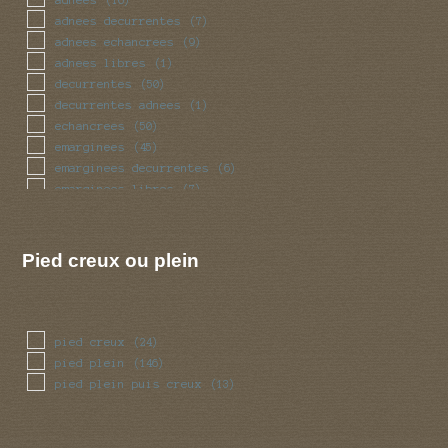
pedicelle
(2)
adnees decurrentes
(7)
radicant
(2)
adnees echancrees
(9)
renfle
(67)
adnees libres
(1)
sinueux
(23)
decurrentes
(50)
torsade
(23)
decurrentes adnees
(1)
trapu
(15)
echancrees
(50)
tubulaire
(151)
emarginees
(45)
tubulaire bulbeux
(1)
emarginees decurrentes
(6)
ventru
(15)
emarginees libres
(7)
volve
(31)
libres
(41)
Pied creux ou plein
pied creux
(24)
pied plein
(146)
pied plein puis creux
(13)