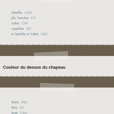
lamelles
(193)
plis fourchus
(7)
tubes
(39)
aiguillons
(4)
ni lamelles ni tubes
(36)
Couleur du dessus du chapeau
blanc
(90)
bleu
(5)
brun
(136)