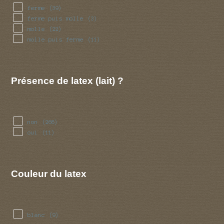
rave
(2)
ferme
(39)
rose
(1)
ferme puis molle
(3)
savon
(2)
molle
(22)
sperme
(3)
molle puis ferme
(11)
terebenthine
(2)
terre
(4)
inodore
(1)
Présence de latex (lait) ?
non
(268)
oui
(11)
Couleur du latex
blanc
(9)