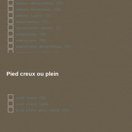
obese
(19)
adnees decurrentes
(17)
pedicelle
(2)
adnees echancrees
(10)
radicant
(2)
adnees libres
(1)
renfle
(87)
decurrentes
(75)
sinueux
(29)
decurrentes adnees
(1)
torsade
(29)
echancrees
(69)
trapu
(19)
emarginees
(58)
tubulaire
(201)
emarginees decurrentes
(11)
tubulaire bulbeux
(1)
emarginees libres
(7)
ventru
(19)
libres
(49)
volve
(31)
Pied creux ou plein
pied creux
(32)
pied plein
(224)
pied plein puis creux
(17)