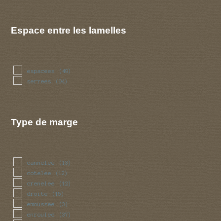
Espace entre les lamelles
espacees
(49)
serrees
(94)
Type de marge
cannelee
(13)
cotelee
(12)
crenelee
(12)
droite
(15)
emoussee
(3)
enroulee
(37)