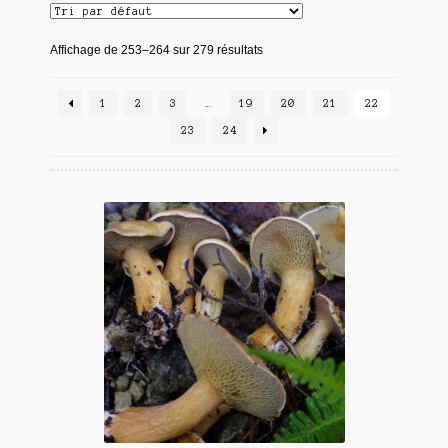
Affichage de 253–264 sur 279 résultats
1
2
3
…
19
20
21
22
23
24