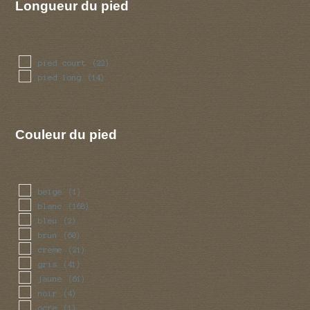
Longueur du pied
pied court
(22)
pied long
(14)
Couleur du pied
beige
(1)
blanc
(168)
bleu
(2)
brun
(60)
creme
(21)
gris
(41)
jaune
(61)
noir
(4)
ocre
(1)