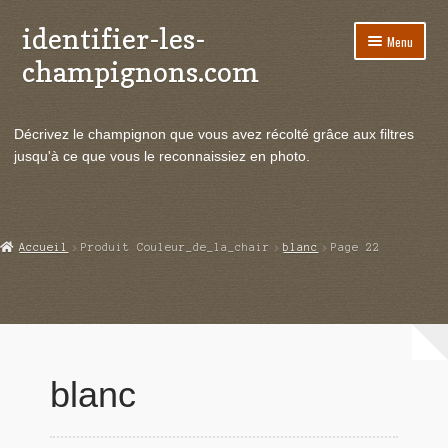
identifier-les-
Aller
Aller
Menu
à
au
champignons.com
la
contenu
navigation
Ouvrir
Espèces de champignons
le
Décrivez le champignon que vous avez récolté grâce aux filtres
menu
Ouvrir
Actualités
jusqu'à ce que vous le reconnaissiez en photo.
enfant
le
menu
Ouvrir
Poussées en temps réel
enfant
le
menu
Ouvrir
Echanges et contacts
Accueil
Produit Couleur_de_la_chair
blanc
Page 22
enfant
le
menu
Ouvrir
Mycologie
enfant
le
menu
enfant
blanc