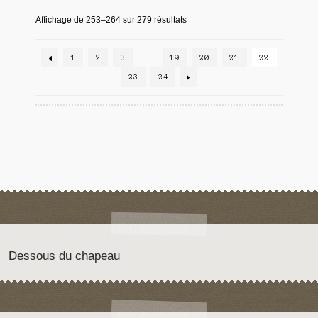
Affichage de 253–264 sur 279 résultats
1
2
3
…
19
20
21
22
23
24
Dessous du chapeau