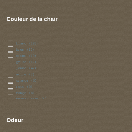
Couleur de la chair
blanc
(279)
brun
(15)
creme
(16)
grise
(12)
jaune
(47)
noire
(2)
orange
(6)
rose
(6)
rouge
(6)
translucide
(1)
vert
(3)
violet
(1)
Odeur