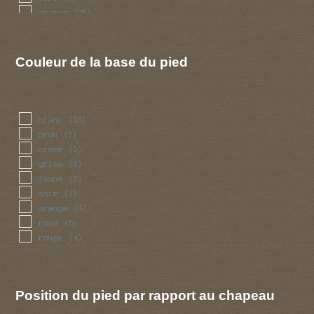
orange
(25)
rose
(15)
rouge
(19)
vert
(6)
Couleur de la base du pied
violet
(5)
blanc
(33)
brun
(7)
creme
(2)
grise
(3)
jaune
(8)
noir
(2)
orange
(3)
rose
(6)
rouge
(4)
Position du pied par rapport au chapeau