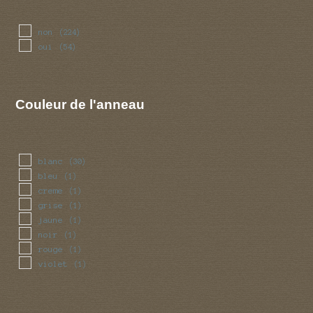
non
(224)
oui
(54)
Couleur de l'anneau
blanc
(30)
bleu
(1)
creme
(1)
grise
(1)
jaune
(1)
noir
(1)
rouge
(1)
violet
(1)