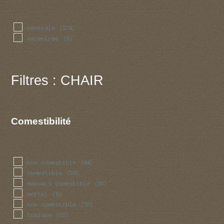
centrale
(274)
excentree
(6)
Filtres : CHAIR
Comestibilité
bon comestible
(44)
comestible
(59)
mauvais comestible
(35)
mortel
(8)
non comestible
(75)
toxique
(32)