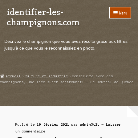
identifier-les-
Aller
Aller
Menu
à
au
champignons.com
la
contenu
navigation
Ouvrir
Espèces de champignons
le
Décrivez le champignon que vous avez récolté grâce aux filtres
menu
Ouvrir
Actualités
jusqu'à ce que vous le reconnaissiez en photo.
enfant
le
menu
Ouvrir
Poussées en temps réel
enfant
le
menu
Ouvrir
Echanges et contacts
Accueil
Culture et industrie
Construire avec des
enfant
le
champignons, une idée super schtroumpf! – Le Journal de Québec
menu
Ouvrir
Mycologie
enfant
le
menu
enfant
Publié le
19 février 2021
par
admin3421
—
Laisser
un commentaire