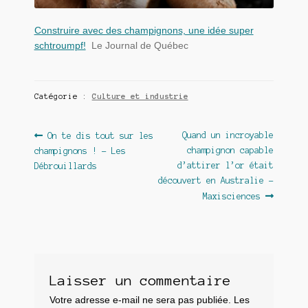
Construire avec des champignons, une idée super
schtroumpf!
Le Journal de Québec
Catégorie :
Culture et industrie
Navigation
Article
Article
Quand un incroyable
On te dis tout sur les
précédent :
suivant :
champignon capable
champignons ! – Les
de
d’attirer l’or était
Débrouillards
l’article
découvert en Australie –
Maxisciences
Laisser un commentaire
Votre adresse e-mail ne sera pas publiée.
Les