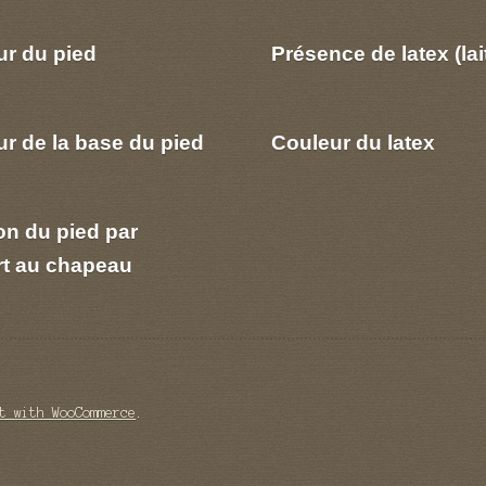
ur du pied
Présence de latex (lai
r de la base du pied
Couleur du latex
on du pied par
rt au chapeau
t with WooCommerce
.