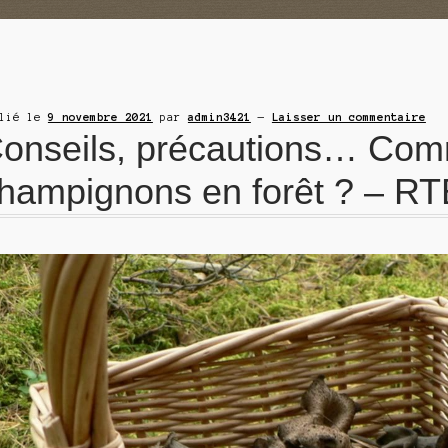
blié le
9 novembre 2021
par
admin3421
—
Laisser un commentaire
onseils, précautions… Comme
hampignons en forêt ? – R