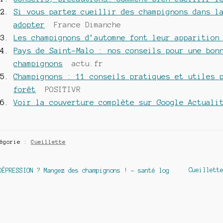
Si vous partez cueillir des champignons dans l
adopter
France Dimanche
Les champignons d’automne font leur apparition
Pays de Saint-Malo : nos conseils pour une bon
champignons
actu.fr
Champignons : 11 conseils pratiques et utiles 
forêt
POSITIVR
Voir la couverture complète sur Google Actuali
tégorie :
Cueillette
avigation
Article
Article
Cueillett
DÉPRESSION ? Mangez des champignons ! – santé log
précédent :
suivant :
e
article