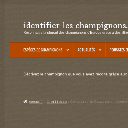
identifier-les-champignons
Aller
Aller
à
au
Reconnaître la plupart des champignons d'Europe grâce à des filtre
la
contenu
navigation
ESPÈCES DE CHAMPIGNONS
ACTUALITÉS
POUSSÉES E
Décrivez le champignon que vous avez récolté grâce aux f
Accueil
Cueillette
Conseils, précautions… Comme