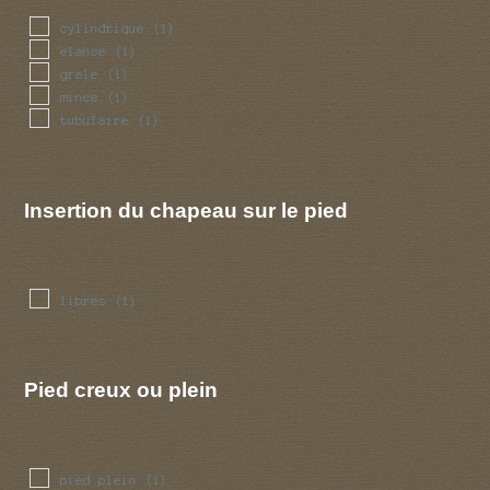
cylindrique
(1)
elance
(1)
grele
(1)
mince
(1)
tubulaire
(1)
Insertion du chapeau sur le pied
libres
(1)
Pied creux ou plein
pied plein
(1)