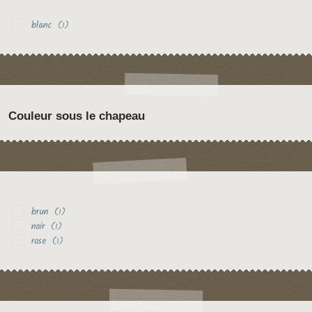
blanc
(1)
Couleur sous le chapeau
brun
(1)
noir
(1)
rose
(1)