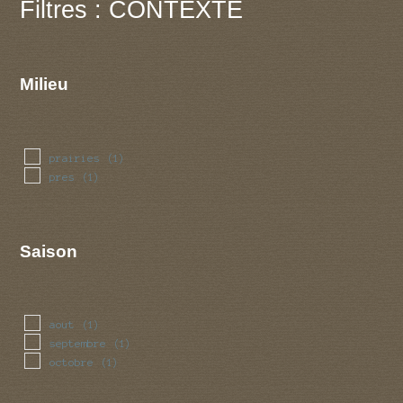
Filtres : CONTEXTE
Milieu
prairies
(1)
pres
(1)
Saison
aout
(1)
septembre
(1)
octobre
(1)