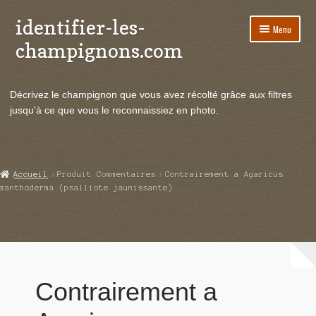
identifier-les-
Aller
Aller
Menu
à
au
champignons.com
la
contenu
navigation
Ouvrir
Espèces de champignons
le
Décrivez le champignon que vous avez récolté grâce aux filtres
menu
Ouvrir
Actualités
jusqu'à ce que vous le reconnaissiez en photo.
enfant
le
menu
Ouvrir
Poussées en temps réel
enfant
le
menu
Ouvrir
Echanges et contacts
Accueil
Produit Commentaires
Contrairement a Agaricus
enfant
le
xanthoderma (psalliote jaunissante)
menu
Ouvrir
Mycologie
enfant
le
menu
enfant
Contrairement a