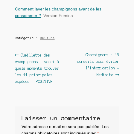
Comment laver les champignons avant de les
consommer ?
Version Femina
Catégorie :
Cuisine
Navigation
Article
Article
Champignons : 15
Cueillette des
précédent :
suivant :
conseils pour éviter
champignons : voici à
de
l’intoxication –
quels moments trouver
l’article
les 11 principales
Medisite
espèces – POSITIVR
Laisser un commentaire
Votre adresse e-mail ne sera pas publiée.
Les
champs obligatoires sont indiqués avec
*