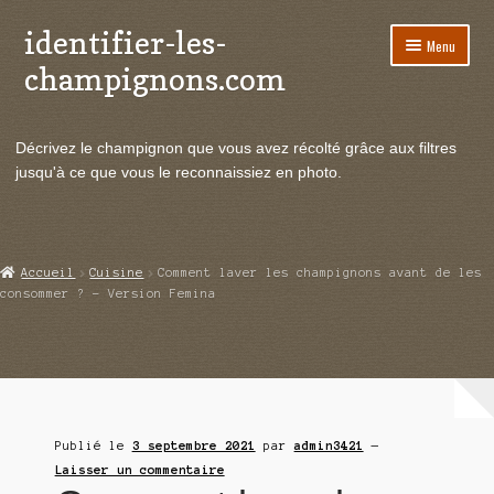
identifier-les-
Aller
Aller
Menu
à
au
champignons.com
la
contenu
navigation
Ouvrir
Espèces de champignons
le
Décrivez le champignon que vous avez récolté grâce aux filtres
menu
Ouvrir
Actualités
jusqu'à ce que vous le reconnaissiez en photo.
enfant
le
menu
Ouvrir
Poussées en temps réel
enfant
le
menu
Ouvrir
Echanges et contacts
Accueil
Cuisine
Comment laver les champignons avant de les
enfant
le
consommer ? – Version Femina
menu
Ouvrir
Mycologie
enfant
le
menu
enfant
Publié le
3 septembre 2021
par
admin3421
—
Laisser un commentaire