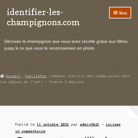
identifier-les-
Aller
Aller
Menu
à
au
champignons.com
la
contenu
navigation
Ouvrir
Espèces de champignons
le
Décrivez le champignon que vous avez récolté grâce aux filtres
menu
Ouvrir
Actualités
jusqu'à ce que vous le reconnaissiez en photo.
enfant
le
menu
Ouvrir
Poussées en temps réel
enfant
le
menu
Ouvrir
Echanges et contacts
Accueil
Cueillette
Comment cueillir des champignons dans
enfant
le
les règles de l’art? – France 3 Régions
menu
Ouvrir
Mycologie
enfant
le
menu
enfant
Publié le
11 octobre 2021
par
admin3421
—
Laisser
un commentaire