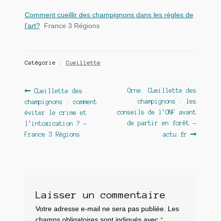
Comment cueillir des champignons dans les règles de
l’art?
France 3 Régions
Catégorie :
Cueillette
Navigation
Article
Article
Orne. Cueillette des
Cueillette des
précédent :
suivant :
champignons : les
champignons : comment
de
conseils de l’ONF avant
éviter le crime et
l’article
de partir en forêt –
l’intoxication ? –
France 3 Régions
actu.fr
Laisser un commentaire
Votre adresse e-mail ne sera pas publiée.
Les
champs obligatoires sont indiqués avec
*