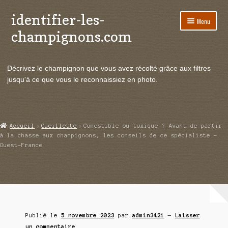
identifier-les-
Aller
Aller
Menu
à
au
champignons.com
la
contenu
navigation
Ouvrir
Espèces de champignons
le
Décrivez le champignon que vous avez récolté grâce aux filtres
menu
Ouvrir
Actualités
jusqu'à ce que vous le reconnaissiez en photo.
enfant
le
menu
Ouvrir
Poussées en temps réel
enfant
le
menu
Ouvrir
Echanges et contacts
Accueil
Cueillette
Comestible ou toxique ? Avant de partir
enfant
le
à la chasse aux champignons, les conseils de ce spécialiste –
menu
Ouest-France
Ouvrir
Mycologie
enfant
le
menu
enfant
Publié le
5 novembre 2023
par
admin3421
—
Laisser
un commentaire