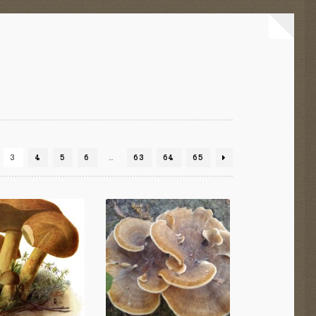
3
4
5
6
…
63
64
65