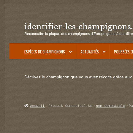
identifier-les-champignons
Aller
Aller
à
au
Reconnaître la plupart des champignons d'Europe grâce à des filtre
la
contenu
navigation
ESPÈCES DE CHAMPIGNONS
ACTUALITÉS
POUSSÉES E
Décrivez le champignon que vous avez récolté grâce aux f
Accueil
Produit Comestibilite
non comestible
P