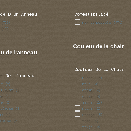
nce D'un Anneau
Comestibilité
non comestible
(757)
(774)
(17)
Couleur de la chair
ur de l'anneau
Couleur De La Chair
ur De L'anneau
blanc
(75)
nc
brun
(2)
(9)
illeuse
creme
(2)
(9)
se
grise
(1)
(5)
ne
jaune
(2)
(27)
huleuse
noire
(2)
(2)
ge
orange
(1)
(8)
ameuse
rose
(2)
(5)
rouge
(8)