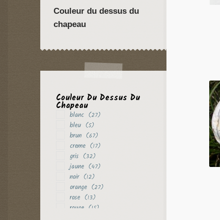
Couleur du dessus du
chapeau
Couleur Du Dessus Du
Chapeau
blanc
(27)
bleu
(5)
brun
(67)
creme
(17)
gris
(32)
jaune
(47)
noir
(12)
orange
(27)
rose
(13)
rouge
(15)
vert
(8)