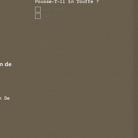
Pousse-T-Il En Touffe ?
non
(754)
oui
(18)
n de
n De