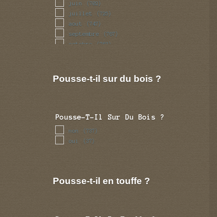
juin
(702)
juillet
(725)
aout
(747)
septembre
(767)
octobre
(763)
novembre
(714)
decembre
(682)
Pousse-t-il sur du bois ?
Pousse-T-Il Sur Du Bois ?
non
(737)
oui
(37)
Pousse-t-il en touffe ?