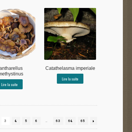
antharellus
Catathelasma imperiale
methystinus
Lire la suite
Lire la suite
3
4
5
6
…
63
64
65