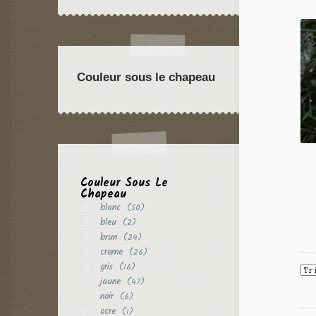
violet
(10)
Couleur sous le chapeau
Couleur Sous Le
Chapeau
blanc
(50)
bleu
(2)
brun
(24)
creme
(26)
gris
(16)
jaune
(47)
noir
(6)
ocre
(1)