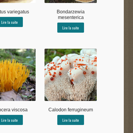
tus variegatus
Bondarzewia
mesenterica
Lire la suite
Lire la suite
ocera viscosa
Calodon ferrugineum
Lire la suite
Lire la suite