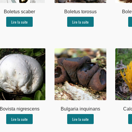
Boletus scaber
Boletus torosus
Bole
Lire la suite
Lire la suite
Bovista nigrescens
Bulgaria inquinans
Cal
Lire la suite
Lire la suite