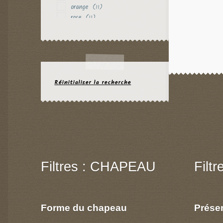
orange
(11)
rose
(11)
rouge
(10)
rouille
(1)
vert
(4)
violet
(6)
Réinitialiser la recherche
Filtres : CHAPEAU
Filt
Forme du chapeau
Prése