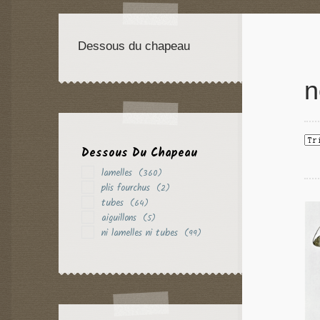
Dessous du chapeau
n
Dessous Du Chapeau
lamelles
(360)
plis fourchus
(2)
tubes
(64)
aiguillons
(5)
ni lamelles ni tubes
(99)