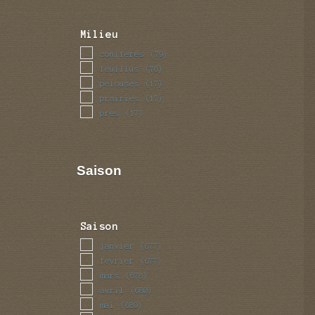
Milieu
coniferes
(79)
feuillus
(76)
pelouses
(17)
prairies
(17)
pres
(17)
Saison
Saison
janvier
(677)
fevrier
(677)
mars
(678)
avril
(680)
mai
(689)