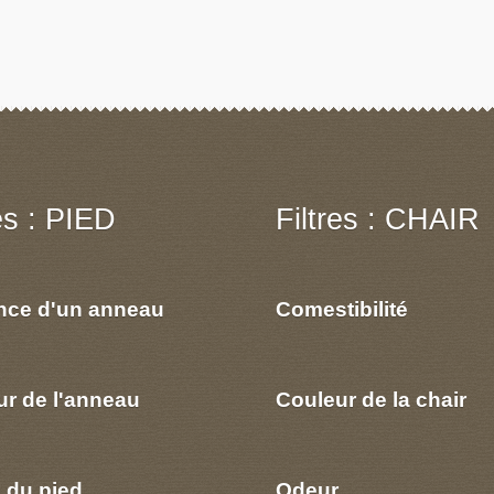
res : PIED
Filtres : CHAIR
nce d'un anneau
Comestibilité
ur de l'anneau
Couleur de la chair
 du pied
Odeur