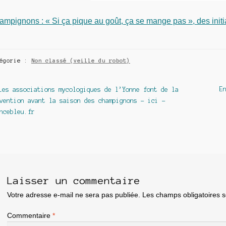
mpignons : « Si ça pique au goût, ça se mange pas », des ini
tégorie :
Non classé (veille du robot)
avigation
Article
Ar
E
Les associations mycologiques de l’Yonne font de la
précédent :
su
vention avant la saison des champignons – ici –
e
ncebleu.fr
article
Laisser un commentaire
Votre adresse e-mail ne sera pas publiée.
Les champs obligatoires 
Commentaire
*