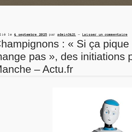
blié le
4 septembre 2025
par
admin3421
—
Laisser un commentaire
hampignons : « Si ça pique 
ange pas », des initiations
anche – Actu.fr