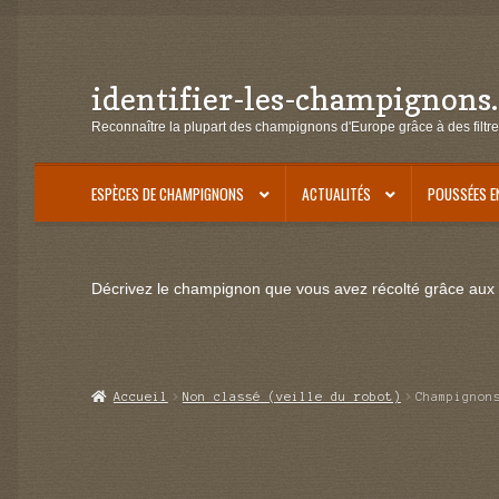
identifier-les-champignons
Aller
Aller
à
au
Reconnaître la plupart des champignons d'Europe grâce à des filtre
la
contenu
navigation
ESPÈCES DE CHAMPIGNONS
ACTUALITÉS
POUSSÉES E
Décrivez le champignon que vous avez récolté grâce aux f
Accueil
Non classé (veille du robot)
Champignon