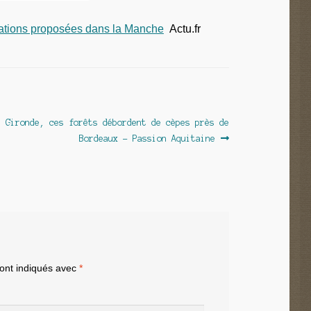
tiations proposées dans la Manche
Actu.fr
ticle
n Gironde, ces forêts débordent de cèpes près de
ivant :
Bordeaux – Passion Aquitaine
sont indiqués avec
*