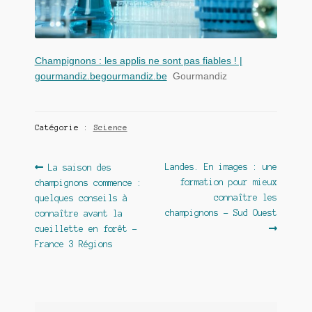
Champignons : les applis ne sont pas fiables ! |
gourmandiz.begourmandiz.be
Gourmandiz
Catégorie :
Science
Navigation
Article
Article
Landes. En images : une
La saison des
précédent :
suivant :
formation pour mieux
champignons commence :
de
connaître les
quelques conseils à
l’article
champignons – Sud Ouest
connaître avant la
cueillette en forêt –
France 3 Régions