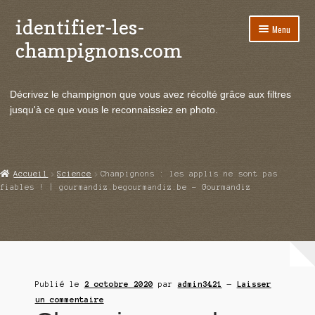
identifier-les-
Aller
Aller
Menu
à
au
champignons.com
la
contenu
navigation
Ouvrir
Espèces de champignons
le
Décrivez le champignon que vous avez récolté grâce aux filtres
menu
Ouvrir
Actualités
jusqu'à ce que vous le reconnaissiez en photo.
enfant
le
menu
Ouvrir
Poussées en temps réel
enfant
le
menu
Ouvrir
Echanges et contacts
Accueil
Science
Champignons : les applis ne sont pas
enfant
le
fiables ! | gourmandiz.begourmandiz.be – Gourmandiz
menu
Ouvrir
Mycologie
enfant
le
menu
enfant
Publié le
2 octobre 2020
par
admin3421
—
Laisser
un commentaire