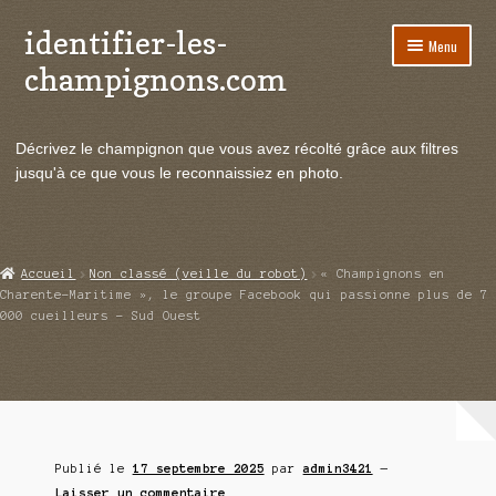
identifier-les-
Aller
Aller
Menu
à
au
champignons.com
la
contenu
navigation
Ouvrir
Espèces de champignons
le
Décrivez le champignon que vous avez récolté grâce aux filtres
menu
Ouvrir
Actualités
jusqu'à ce que vous le reconnaissiez en photo.
enfant
le
menu
Ouvrir
Poussées en temps réel
enfant
le
menu
Ouvrir
Echanges et contacts
Accueil
Non classé (veille du robot)
« Champignons en
enfant
le
Charente-Maritime », le groupe Facebook qui passionne plus de 7
menu
000 cueilleurs – Sud Ouest
Ouvrir
Mycologie
enfant
le
menu
enfant
Publié le
17 septembre 2025
par
admin3421
—
Laisser un commentaire