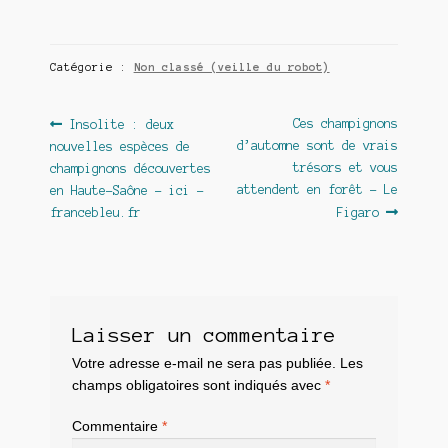
Catégorie :
Non classé (veille du robot)
Navigation
Article
Article
Ces champignons
Insolite : deux
précédent :
suivant :
d’automne sont de vrais
nouvelles espèces de
de
trésors et vous
champignons découvertes
l’article
attendent en forêt – Le
en Haute-Saône – ici –
francebleu.fr
Figaro
Laisser un commentaire
Votre adresse e-mail ne sera pas publiée.
Les
champs obligatoires sont indiqués avec
*
Commentaire
*