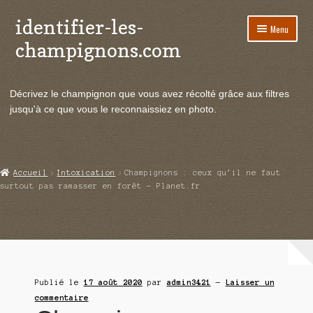
identifier-les-
Aller
Aller
Menu
à
au
champignons.com
la
contenu
navigation
Ouvrir
Espèces de champignons
le
Décrivez le champignon que vous avez récolté grâce aux filtres
menu
Ouvrir
Actualités
jusqu'à ce que vous le reconnaissiez en photo.
enfant
le
menu
Ouvrir
Poussées en temps réel
enfant
le
menu
Ouvrir
Echanges et contacts
Accueil
Intoxication
Champignons : ceux qu’il ne faut
enfant
le
surtout pas ramasser en forêt – Planet.fr
menu
Ouvrir
Mycologie
enfant
le
menu
enfant
Publié le
17 août 2020
par
admin3421
—
Laisser un
commentaire