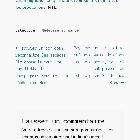
Champignons : ce qu’il faut savoir sur les bienfaits et
les précautions
RTL
Catégorie :
Médecine et santé
Navigation
Article
Article
Pays basque : « J’ai vu
Trouver un bon coin,
précédent :
suivant :
qu’une dizaine de cèpes
reconnaître les espèces…
de
cette année », mais où
Six conseils pour une
l’article
sont passés les
cueillette de
champignons ? – France
champignons réussie – La
Dépêche du Midi
Bleu
Laisser un commentaire
Votre adresse e-mail ne sera pas publiée.
Les
champs obligatoires sont indiqués avec
*