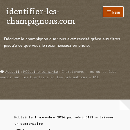
identifier-les-
Aller
Aller
Menu
à
au
champignons.com
la
contenu
navigation
Ouvrir
Espèces de champignons
le
Décrivez le champignon que vous avez récolté grâce aux filtres
menu
Ouvrir
Actualités
jusqu'à ce que vous le reconnaissiez en photo.
enfant
le
menu
Ouvrir
Poussées en temps réel
enfant
le
menu
Ouvrir
Echanges et contacts
Accueil
Médecine et santé
Champignons : ce qu’il faut
enfant
le
savoir sur les bienfaits et les précautions – RTL
menu
Ouvrir
Mycologie
enfant
le
menu
enfant
Publié le
1 novembre 2024
par
admin3421
—
Laisser
un commentaire