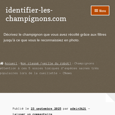
identifier-les-
Aller
Aller
Menu
à
au
champignons.com
la
contenu
navigation
Ouvrir
Espèces de champignons
le
Décrivez le champignon que vous avez récolté grâce aux filtres
menu
Ouvrir
Actualités
jusqu'à ce que vous le reconnaissiez en photo.
enfant
le
menu
Ouvrir
Poussées en temps réel
enfant
le
menu
Ouvrir
Echanges et contacts
Accueil
Non classé (veille du robot)
Champignons :
enfant
le
attention à ces 5 sosies toxiques d’espèces saines très
menu
populaires lors de la cueillette – CNews
Ouvrir
Mycologie
enfant
le
menu
enfant
Publié le
23 septembre 2025
par
admin3421
—
Laisser un commentaire