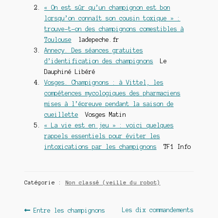
« On est sûr qu’un champignon est bon
lorsqu’on connaît son cousin toxique » :
trouve-t-on des champignons comestibles à
Toulouse
ladepeche.fr
Annecy. Des séances gratuites
d’identification des champignons
Le
Dauphiné Libéré
Vosges. Champignons : à Vittel, les
compétences mycologiques des pharmaciens
mises à l’épreuve pendant la saison de
cueillette
Vosges Matin
« La vie est en jeu » : voici quelques
rappels essentiels pour éviter les
intoxications par les champignons
TF1 Info
Catégorie :
Non classé (veille du robot)
Navigation
Article
Article
Les dix commandements
Entre les champignons