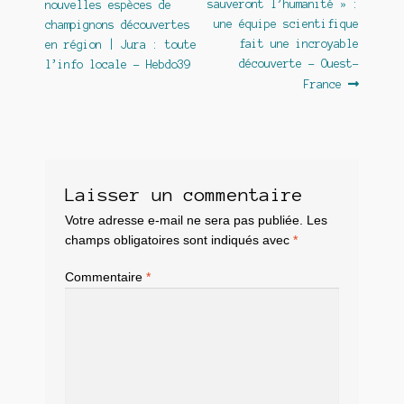
précédent :
suivant :
sauveront l’humanité » :
nouvelles espèces de
de
une équipe scientifique
champignons découvertes
l’article
fait une incroyable
en région | Jura : toute
découverte – Ouest-
l’info locale – Hebdo39
France
Laisser un commentaire
Votre adresse e-mail ne sera pas publiée.
Les
champs obligatoires sont indiqués avec
*
Commentaire
*