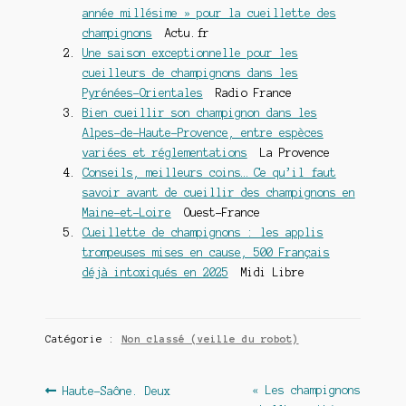
année millésime » pour la cueillette des
champignons
Actu.fr
Une saison exceptionnelle pour les
cueilleurs de champignons dans les
Pyrénées-Orientales
Radio France
Bien cueillir son champignon dans les
Alpes-de-Haute-Provence, entre espèces
variées et réglementations
La Provence
Conseils, meilleurs coins… Ce qu’il faut
savoir avant de cueillir des champignons en
Maine-et-Loire
Ouest-France
Cueillette de champignons : les applis
trompeuses mises en cause, 500 Français
déjà intoxiqués en 2025
Midi Libre
Catégorie :
Non classé (veille du robot)
Navigation
Article
Article
« Les champignons
Haute-Saône. Deux