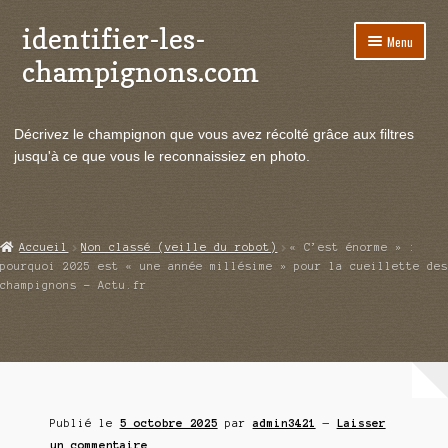
identifier-les-
Aller
Aller
Menu
à
au
champignons.com
la
contenu
navigation
Ouvrir
Espèces de champignons
le
Décrivez le champignon que vous avez récolté grâce aux filtres
menu
Ouvrir
Actualités
jusqu'à ce que vous le reconnaissiez en photo.
enfant
le
menu
Ouvrir
Poussées en temps réel
enfant
le
menu
Ouvrir
Echanges et contacts
Accueil
Non classé (veille du robot)
« C’est énorme » :
enfant
le
pourquoi 2025 est « une année millésime » pour la cueillette des
menu
champignons – Actu.fr
Ouvrir
Mycologie
enfant
le
menu
enfant
Publié le
5 octobre 2025
par
admin3421
—
Laisser
un commentaire