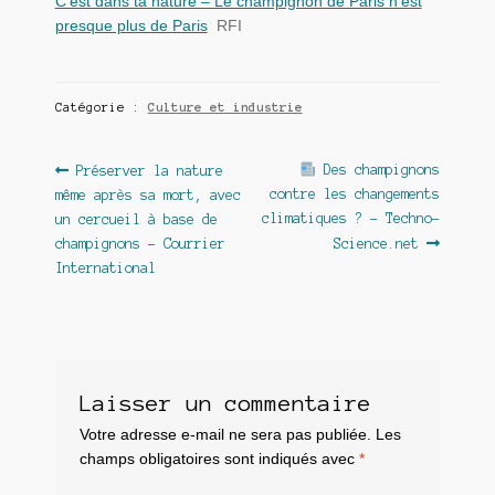
C’est dans ta nature – Le champignon de Paris n’est
presque plus de Paris
RFI
Catégorie :
Culture et industrie
Navigation
Article
Article
Des champignons
Préserver la nature
précédent :
suivant :
contre les changements
même après sa mort, avec
de
climatiques ? – Techno-
un cercueil à base de
l’article
champignons – Courrier
Science.net
International
Laisser un commentaire
Votre adresse e-mail ne sera pas publiée.
Les
champs obligatoires sont indiqués avec
*