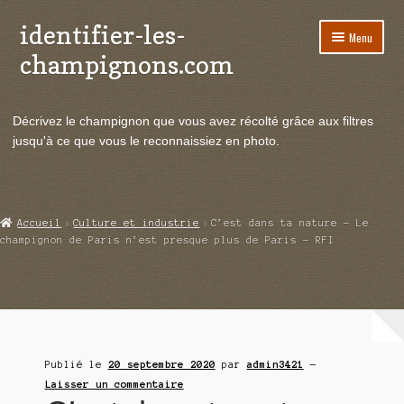
identifier-les-
Aller
Aller
Menu
à
au
champignons.com
la
contenu
navigation
Ouvrir
Espèces de champignons
le
Décrivez le champignon que vous avez récolté grâce aux filtres
menu
Ouvrir
Actualités
jusqu'à ce que vous le reconnaissiez en photo.
enfant
le
menu
Ouvrir
Poussées en temps réel
enfant
le
menu
Ouvrir
Echanges et contacts
Accueil
Culture et industrie
C’est dans ta nature – Le
enfant
le
champignon de Paris n’est presque plus de Paris – RFI
menu
Ouvrir
Mycologie
enfant
le
menu
enfant
Publié le
20 septembre 2020
par
admin3421
—
Laisser un commentaire