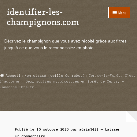
identifier-les-
Aller
Aller
Menu
à
au
champignons.com
la
contenu
navigation
Ouvrir
Espèces de champignons
le
Décrivez le champignon que vous avez récolté grâce aux filtres
menu
Ouvrir
Actualités
jusqu'à ce que vous le reconnaissiez en photo.
enfant
le
menu
Ouvrir
Poussées en temps réel
enfant
le
menu
Ouvrir
Echanges et contacts
Accueil
Non classé (veille du robot)
Cerisy-la-Forêt. C’est
enfant
le
l’automne ! Deux sorties mycologiques en forêt de Cerisy –
menu
lamanchelibre.fr
Ouvrir
Mycologie
enfant
le
menu
enfant
Publié le
15 octobre 2025
par
admin3421
—
Laisser
un commentaire