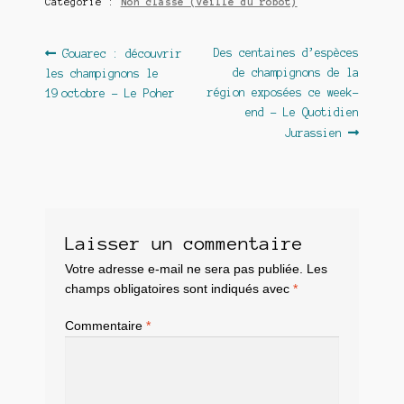
Catégorie :
Non classé (veille du robot)
Navigation
Article
Article
Des centaines d’espèces
Gouarec : découvrir
précédent :
suivant :
de champignons de la
les champignons le
de
région exposées ce week-
19 octobre – Le Poher
l’article
end – Le Quotidien
Jurassien
Laisser un commentaire
Votre adresse e-mail ne sera pas publiée.
Les
champs obligatoires sont indiqués avec
*
Commentaire
*