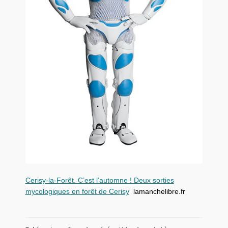
Cerisy-la-Forêt. C’est l’automne ! Deux sorties
mycologiques en forêt de Cerisy
lamanchelibre.fr