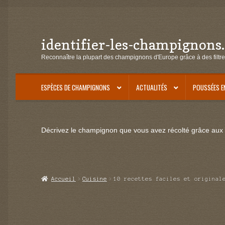
identifier-les-champignons
Aller
Aller
à
au
Reconnaître la plupart des champignons d'Europe grâce à des filtre
la
contenu
navigation
ESPÈCES DE CHAMPIGNONS
ACTUALITÉS
POUSSÉES E
Décrivez le champignon que vous avez récolté grâce aux f
Accueil
Cuisine
10 recettes faciles et original