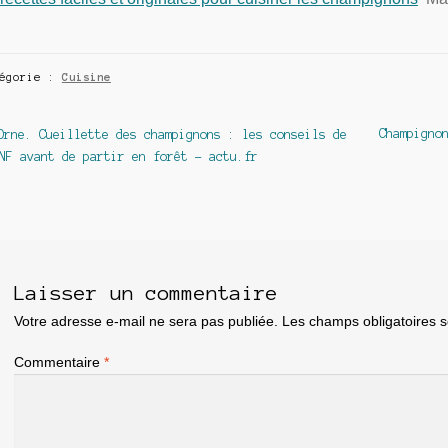
tégorie :
Cuisine
avigation
Article
Article
Champigno
Orne. Cueillette des champignons : les conseils de
précédent :
suivant :
NF avant de partir en forêt – actu.fr
e
article
Laisser un commentaire
Votre adresse e-mail ne sera pas publiée.
Les champs obligatoires 
Commentaire
*