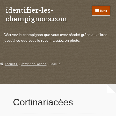
identifier-les-
Aller
Aller
Menu
à
au
champignons.com
la
contenu
navigation
Ouvrir
Espèces de champignons
le
Décrivez le champignon que vous avez récolté grâce aux filtres
menu
Ouvrir
Actualités
jusqu'à ce que vous le reconnaissiez en photo.
enfant
le
menu
Ouvrir
Poussées en temps réel
enfant
le
menu
Ouvrir
Echanges et contacts
Accueil
Cortinariacées
Page 6
enfant
le
menu
Ouvrir
Mycologie
enfant
le
menu
enfant
Cortinariacées