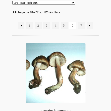
Affichage de 61–72 sur 82 résultats
1
2
3
4
5
6
7
Inocybe haemacta