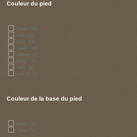
Couleur du pied
blanc
(11)
bleu
(1)
brun
(10)
jaune
(10)
orange
(1)
rouge
(1)
vert
(2)
violet
(1)
Couleur de la base du pied
blanc
(2)
jaune
(1)