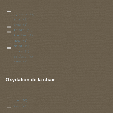
agreable
(2)
anis
(1)
chou
(1)
faible
(10)
fruitee
(1)
miel
(1)
moisi
(1)
poire
(1)
raifort
(4)
rave
(1)
sperme
(3)
Oxydation de la chair
non
(80)
oui
(2)