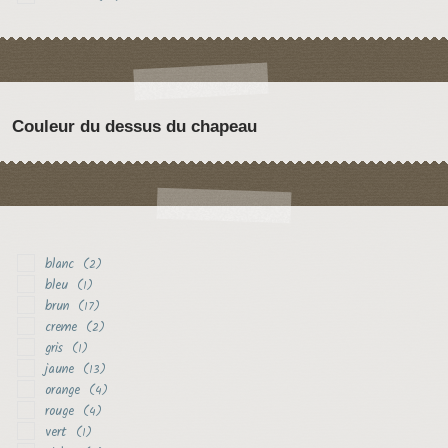
Couleur du dessus du chapeau
blanc
(2)
bleu
(1)
brun
(17)
creme
(2)
gris
(1)
jaune
(13)
orange
(4)
rouge
(4)
vert
(1)