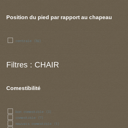
Position du pied par rapport au chapeau
centrale
(82)
Filtres : CHAIR
Comestibilité
bon comestible
(3)
comestible
(7)
mauvais comestible
(1)