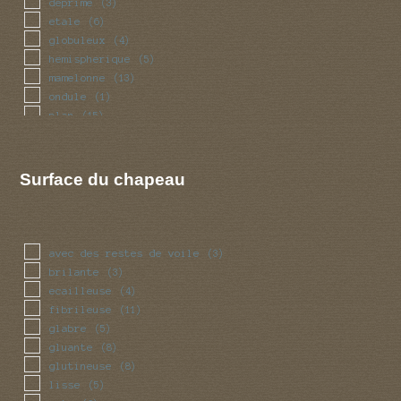
deprime
(3)
etale
(6)
globuleux
(4)
hemispherique
(5)
mamelonne
(13)
ondule
(1)
plan
(15)
umbone
(7)
Surface du chapeau
avec des restes de voile
(3)
brilante
(3)
ecailleuse
(4)
fibrileuse
(11)
glabre
(5)
gluante
(8)
glutineuse
(8)
lisse
(5)