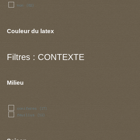
non
(82)
Couleur du latex
Filtres : CONTEXTE
Milieu
coniferes
(17)
feuillus
(12)