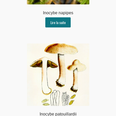
Inocybe napipes
Lire la suite
Inocybe patouillardii