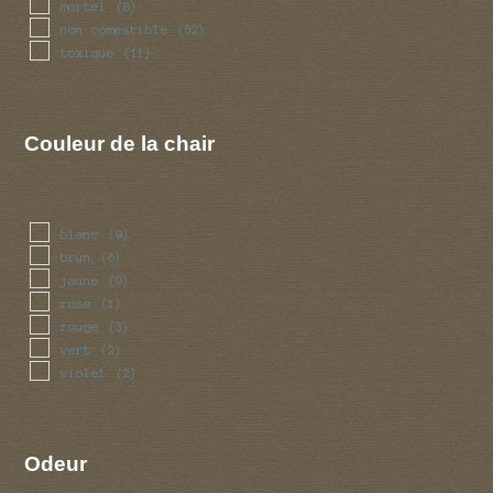
mortel
(8)
non comestible
(52)
toxique
(11)
Couleur de la chair
blanc
(9)
brun
(6)
jaune
(9)
rose
(1)
rouge
(3)
vert
(2)
violet
(2)
Odeur