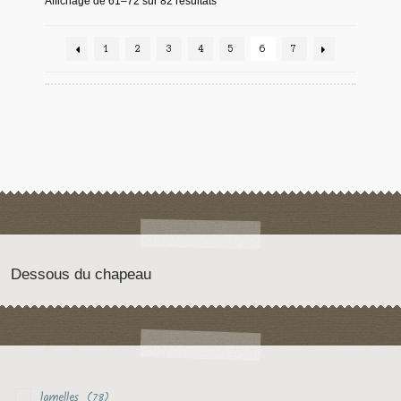
Affichage de 61–72 sur 82 résultats
1
2
3
4
5
6
7
Dessous du chapeau
lamelles
(78)