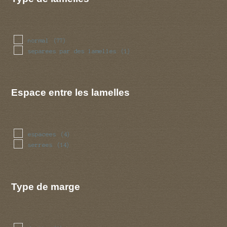
normal
(77)
separees par des lamelles
(1)
Espace entre les lamelles
espacees
(4)
serrees
(14)
Type de marge