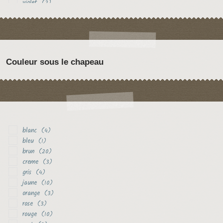
violet
(2)
Couleur sous le chapeau
blanc
(4)
bleu
(1)
brun
(20)
creme
(3)
gris
(4)
jaune
(10)
orange
(3)
rose
(3)
rouge
(10)