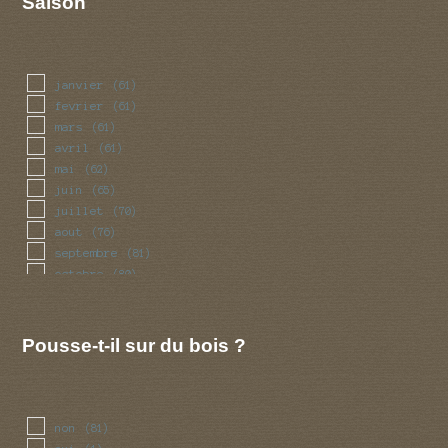
Saison
janvier
(61)
fevrier
(61)
mars
(61)
avril
(61)
mai
(62)
juin
(65)
juillet
(70)
aout
(76)
septembre
(81)
octobre
(80)
novembre
(66)
decembre
(61)
Pousse-t-il sur du bois ?
non
(81)