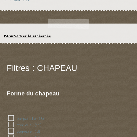
vert
(2)
violet
(3)
Réinitialiser la recherche
Filtres : CHAPEAU
Forme du chapeau
campanule
(8)
conique
(11)
convexe
(18)