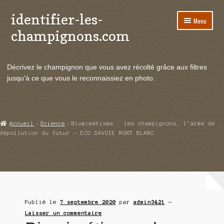
identifier-les-
Aller
Aller
Menu
à
au
champignons.com
la
contenu
navigation
Ouvrir
Espèces de champignons
le
Décrivez le champignon que vous avez récolté grâce aux filtres
menu
Ouvrir
Actualités
jusqu'à ce que vous le reconnaissiez en photo.
enfant
le
menu
Ouvrir
Poussées en temps réel
enfant
le
menu
Ouvrir
Echanges et contacts
Accueil
Science
Biomimétisme : les champignons, l’arme de
enfant
le
dépollution du futur – ECO SAVOIE MONT BLANC
menu
Ouvrir
Mycologie
enfant
le
menu
enfant
Publié le
7 septembre 2020
par
admin3421
—
Laisser un commentaire