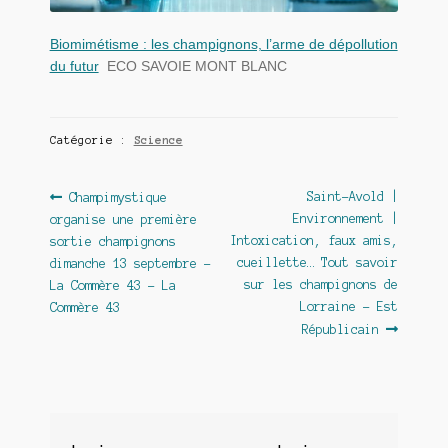
Biomimétisme : les champignons, l’arme de dépollution
du futur
ECO SAVOIE MONT BLANC
Catégorie :
Science
Navigation
Article
Article
Saint-Avold |
Champimystique
précédent :
suivant :
Environnement |
organise une première
de
Intoxication, faux amis,
sortie champignons
l’article
cueillette… Tout savoir
dimanche 13 septembre –
sur les champignons de
La Commère 43 – La
Lorraine – Est
Commère 43
Républicain