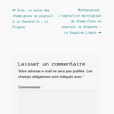
Navigation
Article
Article
Montseveroux.
Dole. Le salon des
précédent :
suivant :
L’exposition mycologique
champignons se poursuit
de
de Champiflore se
à la Gouvenelle – Le
l’article
poursuit ce dimanche –
Progrès
Le Dauphiné Libéré
Laisser un commentaire
Votre adresse e-mail ne sera pas publiée.
Les
champs obligatoires sont indiqués avec
*
Commentaire
*