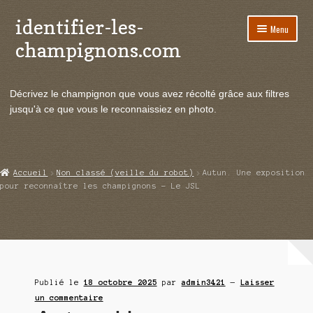
identifier-les-
Aller
Aller
Menu
à
au
champignons.com
la
contenu
navigation
Ouvrir
Espèces de champignons
le
Décrivez le champignon que vous avez récolté grâce aux filtres
menu
Ouvrir
Actualités
jusqu'à ce que vous le reconnaissiez en photo.
enfant
le
menu
Ouvrir
Poussées en temps réel
enfant
le
menu
Ouvrir
Echanges et contacts
Accueil
Non classé (veille du robot)
Autun. Une exposition
enfant
le
pour reconnaître les champignons – Le JSL
menu
Ouvrir
Mycologie
enfant
le
menu
enfant
Publié le
18 octobre 2025
par
admin3421
—
Laisser
un commentaire