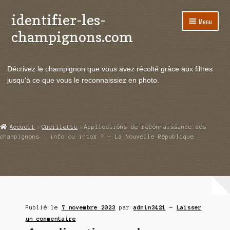
identifier-les-
Aller
Aller
Menu
à
au
champignons.com
la
contenu
navigation
Ouvrir
Espèces de champignons
le
Décrivez le champignon que vous avez récolté grâce aux filtres
menu
Ouvrir
Actualités
jusqu'à ce que vous le reconnaissiez en photo.
enfant
le
menu
Ouvrir
Poussées en temps réel
enfant
le
menu
Ouvrir
Echanges et contacts
Accueil
Cueillette
Applications de reconnaissance des
enfant
le
champignons : info ou intox ? – La Nouvelle République
menu
Ouvrir
Mycologie
enfant
le
menu
enfant
Publié le
7 novembre 2023
par
admin3421
—
Laisser
un commentaire