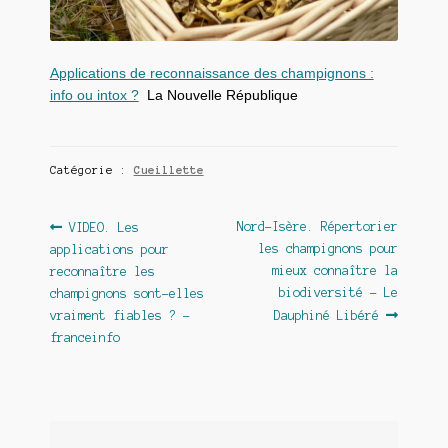
Applications de reconnaissance des champignons :
info ou intox ?
La Nouvelle République
Catégorie :
Cueillette
Navigation
Article
Article
Nord-Isère. Répertorier
VIDEO. Les
précédent :
suivant :
les champignons pour
applications pour
de
mieux connaître la
reconnaître les
l’article
biodiversité – Le
champignons sont-elles
vraiment fiables ? –
Dauphiné Libéré
franceinfo