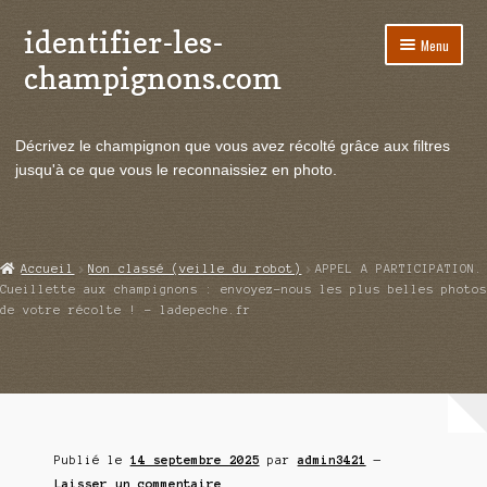
identifier-les-
Aller
Aller
Menu
à
au
champignons.com
la
contenu
navigation
Ouvrir
Espèces de champignons
le
Décrivez le champignon que vous avez récolté grâce aux filtres
menu
Ouvrir
Actualités
jusqu'à ce que vous le reconnaissiez en photo.
enfant
le
menu
Ouvrir
Poussées en temps réel
enfant
le
menu
Ouvrir
Echanges et contacts
Accueil
Non classé (veille du robot)
APPEL A PARTICIPATION.
enfant
le
Cueillette aux champignons : envoyez-nous les plus belles photos
menu
de votre récolte ! – ladepeche.fr
Ouvrir
Mycologie
enfant
le
menu
enfant
Publié le
14 septembre 2025
par
admin3421
—
Laisser un commentaire