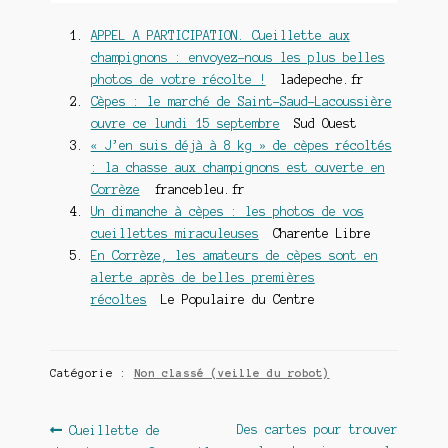
APPEL A PARTICIPATION. Cueillette aux
champignons : envoyez-nous les plus belles
photos de votre récolte !
ladepeche.fr
Cèpes : le marché de Saint-Saud-Lacoussière
ouvre ce lundi 15 septembre
Sud Ouest
« J’en suis déjà à 8 kg » de cèpes récoltés
: la chasse aux champignons est ouverte en
Corrèze
francebleu.fr
Un dimanche à cèpes : les photos de vos
cueillettes miraculeuses
Charente Libre
En Corrèze, les amateurs de cèpes sont en
alerte après de belles premières
récoltes
Le Populaire du Centre
Catégorie :
Non classé (veille du robot)
Navigation
Article
Article
Des cartes pour trouver
Cueillette de