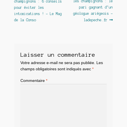
précédent :
suivant :
les champignons : le
champignons : 6 conseils
de
pari gagnant d’un
pour éviter les
l’article
géologue ariégeois –
intoxications ! – Le Mag
de la Conso
ladepeche.fr
Laisser un commentaire
Votre adresse e-mail ne sera pas publiée.
Les
champs obligatoires sont indiqués avec
*
Commentaire
*