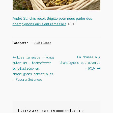
André Sanchis reçoit Brigitte pour nous parler des
champignons qu’ils ont ramassé !
RCF
Catégorie :
Cueillette
Navigation
Article
Article
La chasse aux
Lire la suite : Fungi
précédent :
suivant :
champignons est ouverte
Mutarium : transformer
de
du plastique en
– RTBF
l’article
champignons comestibles
– Futura-Sciences
Laisser un commentaire