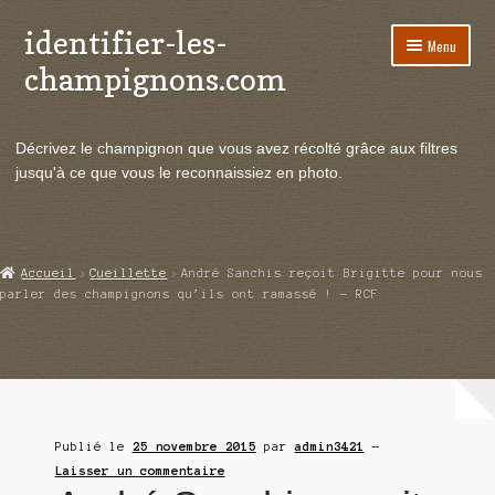
identifier-les-
Aller
Aller
Menu
à
au
champignons.com
la
contenu
navigation
Ouvrir
Espèces de champignons
le
Décrivez le champignon que vous avez récolté grâce aux filtres
menu
Ouvrir
Actualités
jusqu'à ce que vous le reconnaissiez en photo.
enfant
le
menu
Ouvrir
Poussées en temps réel
enfant
le
menu
Ouvrir
Echanges et contacts
Accueil
Cueillette
André Sanchis reçoit Brigitte pour nous
enfant
le
parler des champignons qu’ils ont ramassé ! – RCF
menu
Ouvrir
Mycologie
enfant
le
menu
enfant
Publié le
25 novembre 2015
par
admin3421
—
Laisser un commentaire