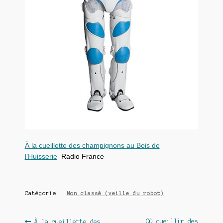
À la cueillette des champignons au Bois de
l’Huisserie
Radio France
Catégorie :
Non classé (veille du robot)
Article
Article
Où cueillir des
À la cueillette des