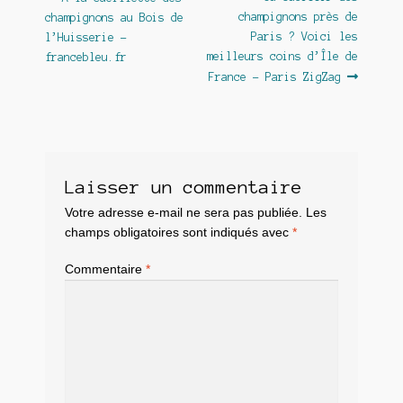
Navigation
précédent :
suivant :
champignons près de
champignons au Bois de
de
Paris ? Voici les
l’Huisserie –
l’article
meilleurs coins d’Île de
francebleu.fr
France – Paris ZigZag
Laisser un commentaire
Votre adresse e-mail ne sera pas publiée.
Les
champs obligatoires sont indiqués avec
*
Commentaire
*