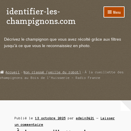
identifier-les-
Aller
Aller
Menu
à
au
champignons.com
la
contenu
navigation
Ouvrir
Espèces de champignons
le
Décrivez le champignon que vous avez récolté grâce aux filtres
menu
Ouvrir
Actualités
jusqu'à ce que vous le reconnaissiez en photo.
enfant
le
menu
Ouvrir
Poussées en temps réel
enfant
le
menu
Ouvrir
Echanges et contacts
Accueil
Non classé (veille du robot)
À la cueillette des
enfant
le
champignons au Bois de l’Huisserie – Radio France
menu
Ouvrir
Mycologie
enfant
le
menu
enfant
Publié le
13 octobre 2025
par
admin3421
—
Laisser
un commentaire