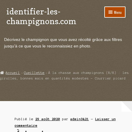
identifier-les-
Aller
Aller
Menu
à
au
champignons.com
la
contenu
navigation
Ouvrir
Espèces de champignons
le
Décrivez le champignon que vous avez récolté grâce aux filtres
menu
Ouvrir
Actualités
jusqu'à ce que vous le reconnaissiez en photo.
enfant
le
menu
Ouvrir
Poussées en temps réel
enfant
le
menu
Ouvrir
Echanges et contacts
Accueil
Cueillette
À la chasse aux champignons (8/8) : les
enfant
le
girolles, bonnes mais en quantités modestes – Courrier picard
menu
Ouvrir
Mycologie
enfant
le
menu
enfant
Publié le
29 août 2020
par
admin3421
—
Laisser un
commentaire