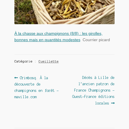
À la chasse aux champignons (8/8) : les girolles,
bonnes mais en quantités modestes
Courrier picard
Catégorie :
Cueillette
Navigation
Article
Article
Décès à Lille de
Grimbosq. À la
précédent :
suivant :
l’ancien patron de
découverte de
de
France Champignons –
champignons en forêt –
l’article
Ouest-France éditions
maville.com
locales