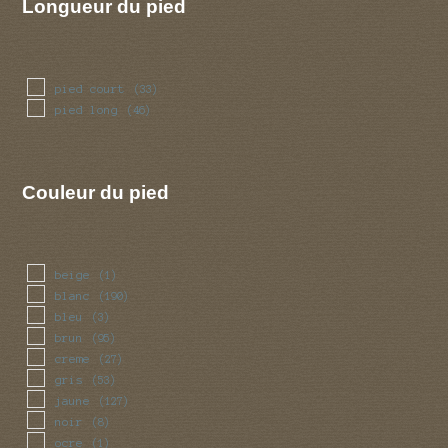
Longueur du pied
pied court
(33)
pied long
(46)
Couleur du pied
beige
(1)
blanc
(190)
bleu
(3)
brun
(95)
creme
(27)
gris
(53)
jaune
(127)
noir
(8)
ocre
(1)