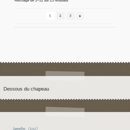
Affichage de 1–12 sur 25 résultats
1
2
3
Dessous du chapeau
lamelles
(642)