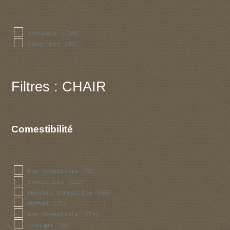
centrale
(1180)
excentree
(16)
Filtres : CHAIR
Comestibilité
bon comestible
(93)
comestible
(113)
mauvais comestible
(68)
mortel
(23)
non comestible
(774)
toxique
(65)