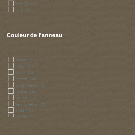
non
(1123)
oui
(71)
Couleur de l'anneau
blanc
(31)
bleu
(1)
brun
(1)
creme
(1)
ecailleuse
(2)
grise
(1)
jaune
(3)
mechuleuse
(2)
noir
(1)
rouge
(2)
squameuse
(2)
violet
(1)