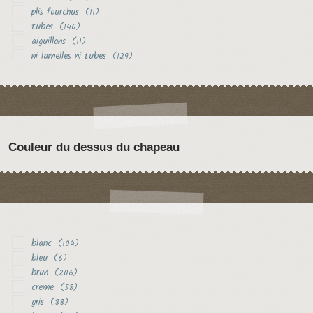
plis fourchus
(11)
tubes
(140)
aiguillons
(11)
ni lamelles ni tubes
(129)
Couleur du dessus du chapeau
blanc
(104)
bleu
(6)
brun
(206)
creme
(58)
gris
(88)