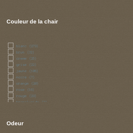
Couleur de la chair
blanc
(279)
brun
(32)
creme
(25)
grise
(22)
jaune
(108)
noire
(7)
orange
(20)
rose
(16)
rouge
(29)
translucide
(2)
vert
(6)
violet
(6)
Odeur