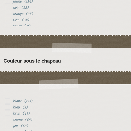
jaune
(134)
noir
(32)
orange
(98)
rose
(34)
rouge
(71)
vert
(18)
violet
(31)
Couleur sous le chapeau
blanc
(189)
bleu
(3)
brun
(69)
creme
(69)
gris
(69)