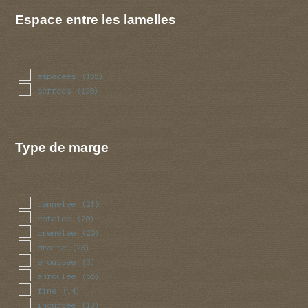
Espace entre les lamelles
espacees
(155)
serrees
(120)
Type de marge
cannelee
(21)
cotelee
(20)
crenelee
(20)
droite
(23)
emoussee
(3)
enroulee
(66)
fine
(14)
incurvee
(13)