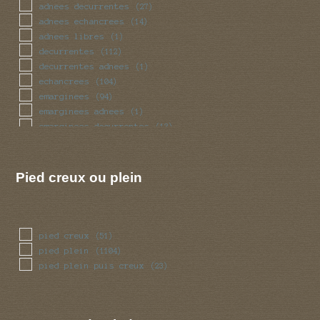
obese
(28)
adnees decurrentes
(27)
pedicelle
(4)
adnees echancrees
(14)
radicant
(4)
adnees libres
(1)
renfle
(105)
decurrentes
(112)
sinueux
(41)
decurrentes adnees
(1)
torsade
(41)
echancrees
(104)
trapu
(28)
emarginees
(94)
tubulaire
(360)
emarginees adnees
(1)
tubulaire bulbeux
(2)
emarginees decurrentes
(13)
ventru
(28)
emarginees libres
(7)
volve
(50)
libres
(57)
Pied creux ou plein
pied creux
(51)
pied plein
(1104)
pied plein puis creux
(23)