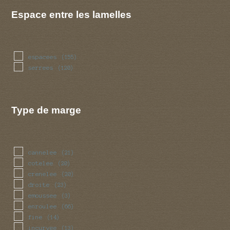
Espace entre les lamelles
espacees
(155)
serrees
(120)
Type de marge
cannelee
(21)
cotelee
(20)
crenelee
(20)
droite
(23)
emoussee
(3)
enroulee
(66)
fine
(14)
incurvee
(13)