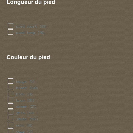
Longueur du pied
pied court
(33)
pied long
(46)
Couleur du pied
beige
(1)
blanc
(190)
bleu
(3)
brun
(95)
creme
(27)
gris
(53)
jaune
(127)
noir
(8)
ocre
(1)