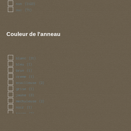
non
(1123)
oui
(71)
Couleur de l'anneau
blanc
(31)
bleu
(1)
brun
(1)
creme
(1)
ecailleuse
(2)
grise
(1)
jaune
(3)
mechuleuse
(2)
noir
(1)
rouge
(2)
squameuse
(2)
violet
(1)