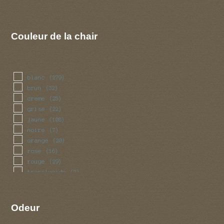
Couleur de la chair
blanc
(279)
brun
(32)
creme
(25)
grise
(22)
jaune
(108)
noire
(7)
orange
(20)
rose
(16)
rouge
(29)
translucide
(2)
vert
(6)
violet
(6)
Odeur