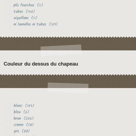
plis fourchus
(11)
tubes
(140)
aiguillons
(11)
ni lamelles ni tubes
(129)
Couleur du dessus du chapeau
blanc
(104)
bleu
(6)
brun
(206)
creme
(58)
gris
(88)