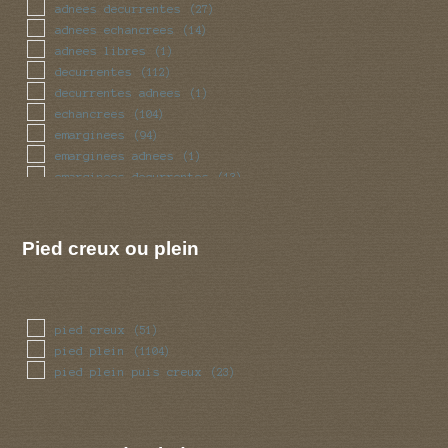
obese
(28)
adnees decurrentes
(27)
pedicelle
(4)
adnees echancrees
(14)
radicant
(4)
adnees libres
(1)
renfle
(105)
decurrentes
(112)
sinueux
(41)
decurrentes adnees
(1)
torsade
(41)
echancrees
(104)
trapu
(28)
emarginees
(94)
tubulaire
(360)
emarginees adnees
(1)
tubulaire bulbeux
(2)
emarginees decurrentes
(13)
ventru
(28)
emarginees libres
(7)
volve
(50)
libres
(57)
Pied creux ou plein
pied creux
(51)
pied plein
(1104)
pied plein puis creux
(23)