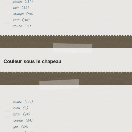
jaune
(134)
noir
(32)
orange
(98)
rose
(34)
rouge
(71)
vert
(18)
violet
(31)
Couleur sous le chapeau
blanc
(189)
bleu
(3)
brun
(69)
creme
(69)
gris
(69)