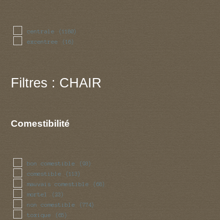
centrale
(1180)
excentree
(16)
Filtres : CHAIR
Comestibilité
bon comestible
(93)
comestible
(113)
mauvais comestible
(68)
mortel
(23)
non comestible
(774)
toxique
(65)