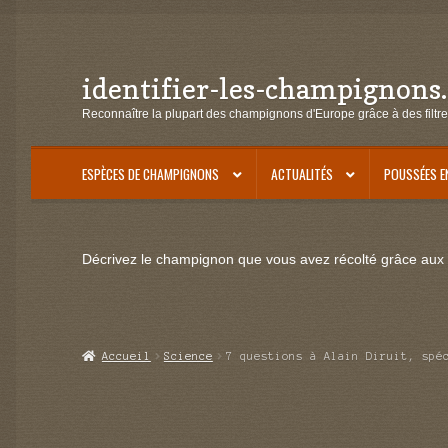
identifier-les-champignons
Aller
Aller
à
au
Reconnaître la plupart des champignons d'Europe grâce à des filtre
la
contenu
navigation
ESPÈCES DE CHAMPIGNONS
ACTUALITÉS
POUSSÉES E
Décrivez le champignon que vous avez récolté grâce aux f
Accueil
Science
7 questions à Alain Diruit, spé