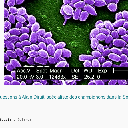
uestions à Alain Diruit, spécialiste des champignons dans la 
tégorie :
Science