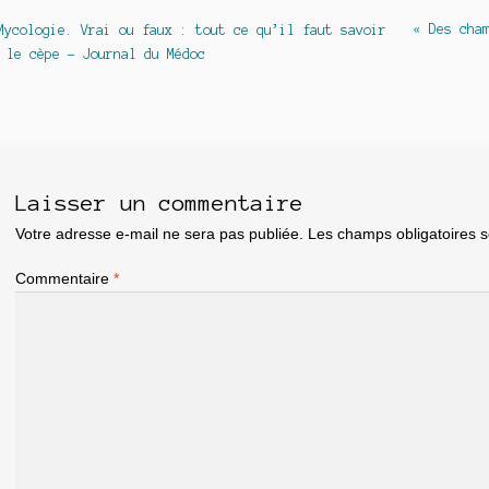
avigation
Article
Article
« Des cha
Mycologie. Vrai ou faux : tout ce qu’il faut savoir
précédent :
suivant :
 le cèpe – Journal du Médoc
e
article
Laisser un commentaire
Votre adresse e-mail ne sera pas publiée.
Les champs obligatoires 
Commentaire
*