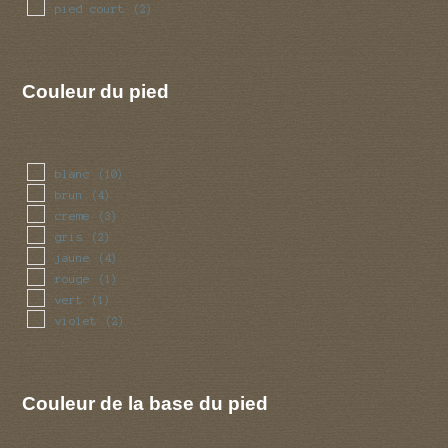
pied court
(2)
Couleur du pied
blanc
(10)
brun
(4)
creme
(3)
gris
(2)
jaune
(4)
rouge
(1)
vert
(1)
violet
(2)
Couleur de la base du pied