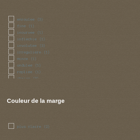
enroulee
(3)
fine
(1)
incurvee
(1)
inflechie
(1)
involutee
(3)
irreguliere
(1)
mince
(1)
ondulee
(1)
repliee
(1)
striee
(3)
Couleur de la marge
plus claire
(2)