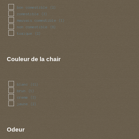
bon comestible
(2)
comestible
(3)
mauvais comestible
(1)
non comestible
(8)
toxique
(2)
Couleur de la chair
blanc
(11)
brun
(1)
creme
(3)
jaune
(2)
Odeur