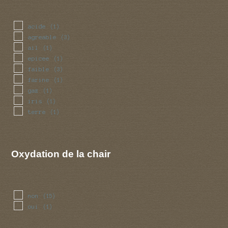
acide
(1)
agreable
(3)
ail
(1)
epicee
(1)
faible
(3)
farine
(1)
gaz
(1)
iris
(1)
terre
(1)
Oxydation de la chair
non
(15)
oui
(1)