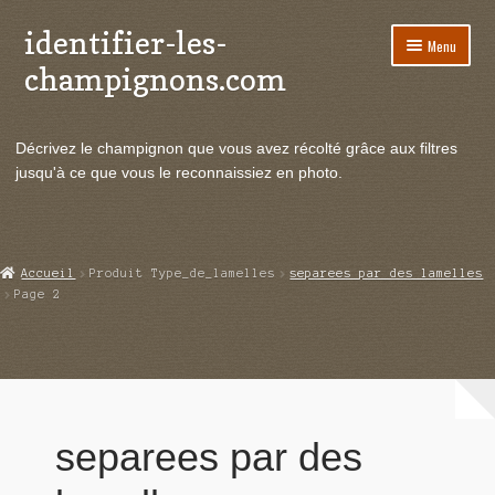
identifier-les-
Aller
Aller
Menu
à
au
champignons.com
la
contenu
navigation
Ouvrir
Espèces de champignons
le
Décrivez le champignon que vous avez récolté grâce aux filtres
menu
Ouvrir
Actualités
jusqu'à ce que vous le reconnaissiez en photo.
enfant
le
menu
Ouvrir
Poussées en temps réel
enfant
le
menu
Ouvrir
Echanges et contacts
Accueil
Produit Type_de_lamelles
separees par des lamelles
enfant
le
Page 2
menu
Ouvrir
Mycologie
enfant
le
menu
enfant
separees par des