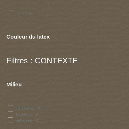
non
(16)
Couleur du latex
Filtres : CONTEXTE
Milieu
coniferes
(9)
feuillus
(8)
pelouses
(4)