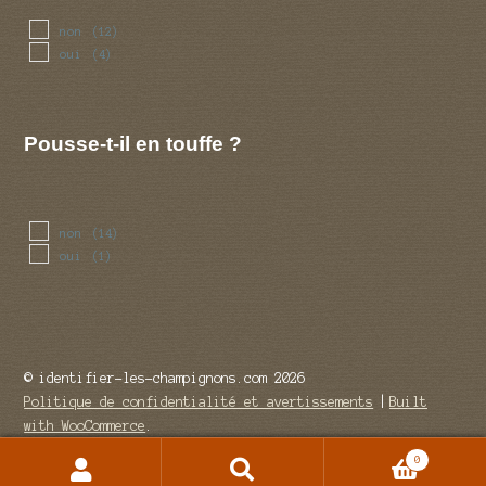
non
(12)
oui
(4)
Pousse-t-il en touffe ?
non
(14)
oui
(1)
© identifier-les-champignons.com 2026
Politique de confidentialité et avertissements
Built
with WooCommerce
.
0
Recherche
Recherche