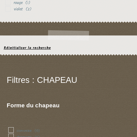
rouge
(1)
violet
(2)
Réinitialiser la recherche
Filtres : CHAPEAU
Forme du chapeau
convexe
(6)
deprime
(1)