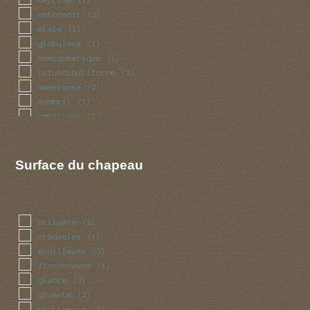
entonnoir
(2)
etale
(1)
globuleux
(1)
hemispherique
(1)
infundibuliforme
(2)
mamelonne
(2)
nombril
(1)
ombilique
(1)
plan
(5)
Surface du chapeau
brilante
(2)
craquelee
(1)
ecailleuse
(3)
floconneuse
(1)
glabre
(3)
gluante
(2)
glutineuse
(2)