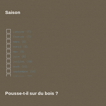
Saison
janvier
(7)
fevrier
(7)
mars
(8)
avril
(8)
mai
(8)
juin
(8)
juillet
(10)
aout
(11)
septembre
(16)
octobre
(15)
novembre
(9)
decembre
(7)
Pousse-t-il sur du bois ?