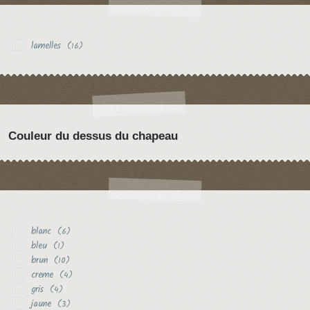
lamelles
(16)
Couleur du dessus du chapeau
blanc
(6)
bleu
(1)
brun
(10)
creme
(4)
gris
(4)
jaune
(3)