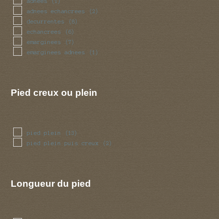
adnees
(1)
radicant
(1)
adnees echancrees
(2)
renfle
(2)
decurrentes
(8)
sinueux
(3)
echancrees
(6)
torsade
(3)
emarginees
(7)
trapu
(1)
emarginees adnees
(1)
tubulaire
(11)
ventru
(1)
Pied creux ou plein
pied plein
(13)
pied plein puis creux
(2)
Longueur du pied