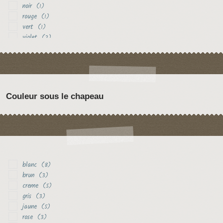
noir
(1)
rouge
(1)
vert
(1)
violet
(2)
Couleur sous le chapeau
blanc
(8)
brun
(3)
creme
(5)
gris
(3)
jaune
(5)
rose
(3)