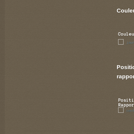
Couleu
Coule
jau
Positi
rappo
Posit
Rappo
cen