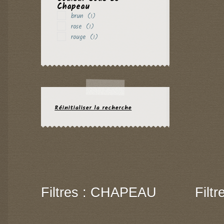
Chapeau
brun
(1)
rose
(1)
rouge
(1)
Réinitialiser la recherche
Filtres : CHAPEAU
Filt