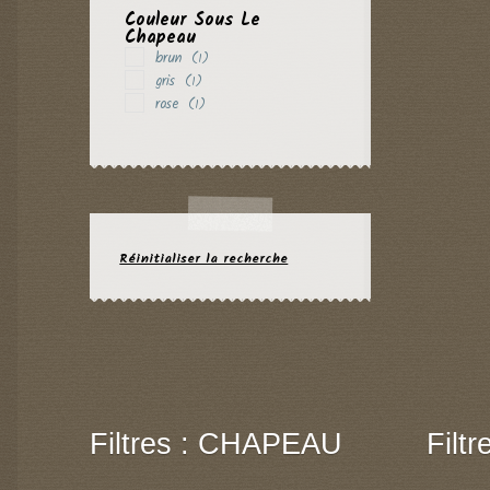
Couleur Sous Le
Chapeau
brun
(1)
gris
(1)
rose
(1)
Réinitialiser la recherche
Filtres : CHAPEAU
Filt