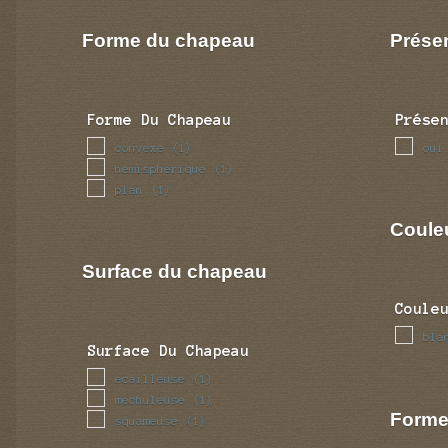
Forme du chapeau
Prése
Forme Du Chapeau
Prése
convexe
oui
(1)
hemispherique
(1)
plan
(1)
Coule
Surface du chapeau
Coule
bla
Surface Du Chapeau
ecailleuse
(1)
mechuleuse
(1)
Forme
squameuse
(1)