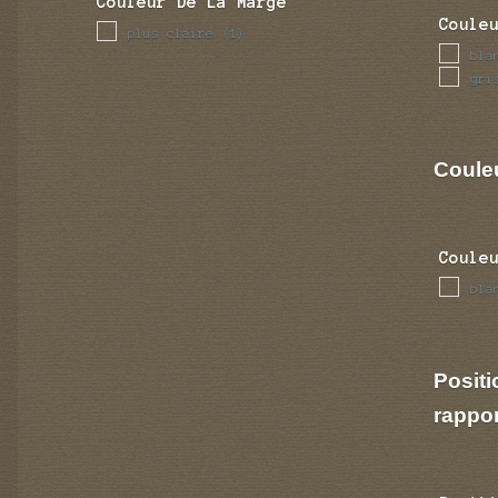
Couleur De La Marge
Coule
plus claire
(1)
bla
gri
Couleu
Coule
bla
Positi
rappo