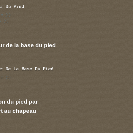
ur Du Pied
nc
(1)
s
(1)
r de la base du pied
ur De La Base Du Pied
nc
(1)
on du pied par
rt au chapeau