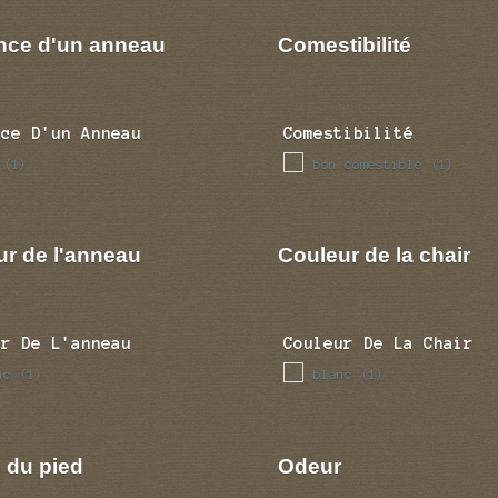
nce d'un anneau
Comestibilité
nce D'un Anneau
Comestibilité
bon comestible
(1)
(1)
ur de l'anneau
Couleur de la chair
ur De L'anneau
Couleur De La Chair
nc
blanc
(1)
(1)
 du pied
Odeur