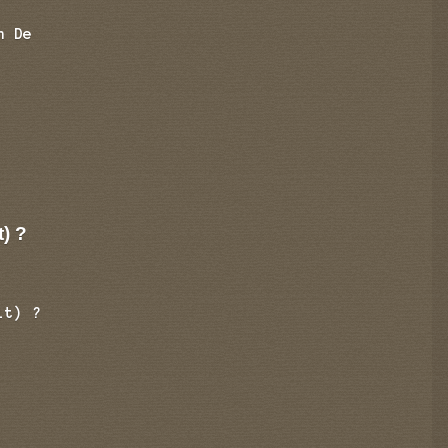
n De
t) ?
it) ?