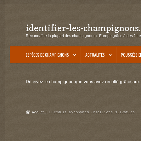
identifier-les-champignons
Aller
Aller
à
au
Reconnaître la plupart des champignons d'Europe grâce à des filtre
la
contenu
navigation
ESPÈCES DE CHAMPIGNONS
ACTUALITÉS
POUSSÉES E
Décrivez le champignon que vous avez récolté grâce aux f
Accueil
Produit Synonymes
Psalliota silvatica