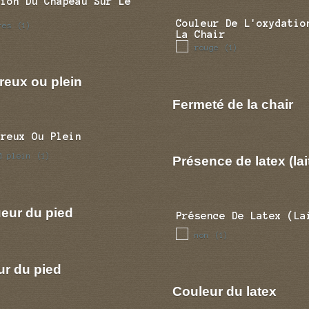
tion Du Chapeau Sur Le
Couleur De L'oxydatio
res
(1)
La Chair
rouge
(1)
reux ou plein
Fermeté de la chair
Creux Ou Plein
d plein
(1)
Présence de latex (lai
eur du pied
Présence De Latex (la
non
(1)
ur du pied
Couleur du latex