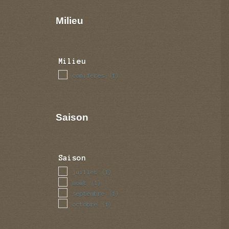
Milieu
Milieu
coniferes
(1)
Saison
Saison
juillet
(1)
aout
(1)
septembre
(1)
octobre
(1)