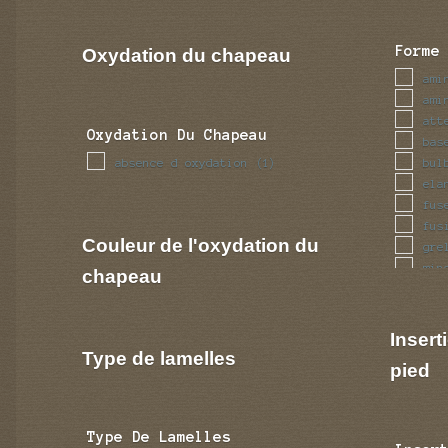
Forme
Oxydation du chapeau
ami
ami
att
Oxydation Du Chapeau
bas
absence d oxydation
bul
(1)
ela
fus
fus
Couleur de l'oxydation du
gre
min
chapeau
ren
vol
Insert
Type de lamelles
pied
Type De Lamelles