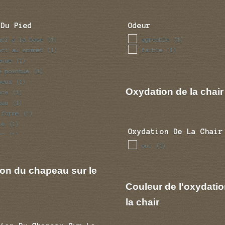
 Du Pied
Odeur
nci a la base
agreable
(1)
(1)
nci au sommet
faible
(1)
(1)
enue
(1)
e pointue
(1)
beux
(1)
Oxydation de la chair
nce
(1)
eau
(1)
iforme
(1)
le
(1)
Oxydation De La Chair
ce
(1)
fle
oui
(1)
(1)
ve
(1)
ion du chapeau sur le
Couleur de l'oxydatio
la chair