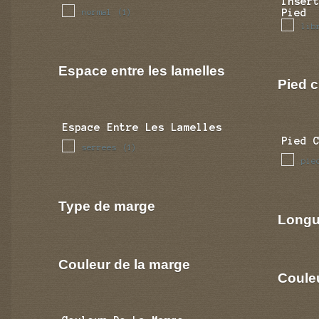
Inser
Pied
normal
(1)
lib
Espace entre les lamelles
Pied c
Espace Entre Les Lamelles
Pied 
serrees
(1)
pie
Type de marge
Longu
Couleur de la marge
Coule